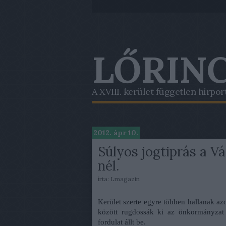
LŐRINC
A XVIII. kerület független hírpor
2012. ápr 10.
Súlyos jogtiprás a V
nél.
írta:
Lmagazin
Kerület szerte egyre többen hallanak a
között rugdossák ki az önkormányzat 
fordulat állt be.