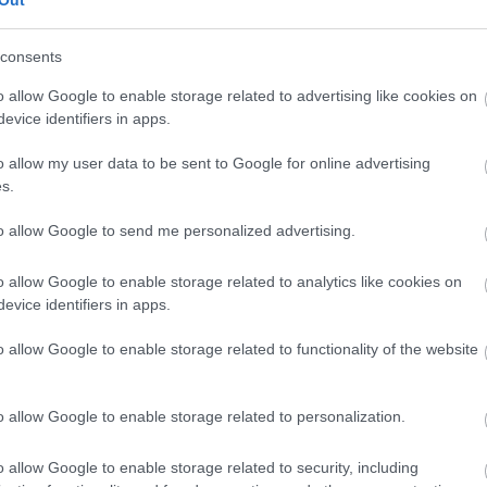
(
2017.
elen módszereit, és büntetőfeljelentést tették ellenük
meg k
zerint a feljelentéshez hangfelvételt is mellékeltek,
 szerepel.
consents
Arc
o allow Google to enable storage related to advertising like cookies on
evice identifiers in apps.
202
201
o allow my user data to be sent to Google for online advertising
201
2019
s.
201
201
SZÓLJ HOZZÁ
to allow Google to send me personalized advertising.
201
201
o allow Google to enable storage related to analytics like cookies on
2018
evice identifiers in apps.
2018
201
o allow Google to enable storage related to functionality of the website
201
Tov
Foggal
Kádár Tibor
körömmel védi
cégének
a
o allow Google to enable storage related to personalization.
autójával
Fee
kamupártokat
rongálják az
a kerületi
ellenzék
o allow Google to enable storage related to security, including
RSS 2
választási
plakátjait.