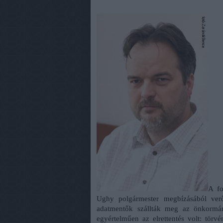
A fo
Ughy polgármester megbízásából ver
adatmentők szállták meg az önkormány
egyértelműen az elrettentés volt: törvé