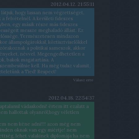
2012.04.12. 21:55:11
s látjuk, hogy lassan nem végzettséget,
a felvételnél. A kerületi fideszes
yben, egy másik része más fideszes
ességeit messze meghaladó állást. Ez
lelőssége. Természetesen mindazon
kor állampolgárokkal, köztisztviselőkkel
zórakoznak a politikai sameszok, akkor
tényeket, névvel. Megengedhetetlen a
ok, bakok magatartása. A
zembesülnie kell. Ha még tudsz valamit,
zteletünk a Tied! Respect!
Válasz erre
2012.04.18. 22:54:37
talanul vádaskodni! értem itt ezalatt a
em hallottak olyanról,hogy véletlen
tem nem kéne adni!!!! azon még nem
inden oknak van egy miértje! nem
ttség, lehet valakinek diplomája ha nem