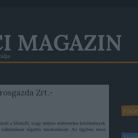
I MAGAZIN
tálja
árosgazda Zrt.-
Face
zokról a hírekről, hogy milyen embertelen körülmények
vállalatának régebbi munkatársait. Az ügyben most