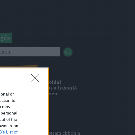
sés
nci Magazin
rincimagazin.blog.hu
oldal
kesztősége nem azonos a hasonló
, Lőrinci Magazin néven
sonal or
elenő sajtótermék
ection to
kesztőségével.
ou may
 personal
out of the
s topikok
 downstream
B’s List of
a:
Én még valaha játszottam ebben a