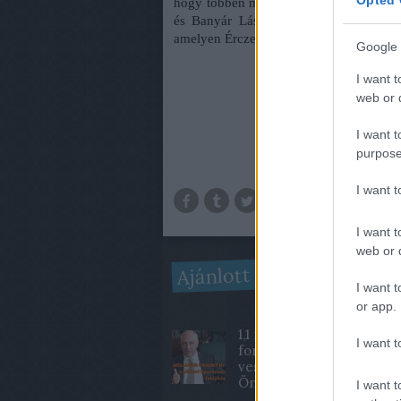
hogy többen megelégelték a kettős embert
és Banyár László ellen. Információink s
amelyen Érczes György és Nádas Róbert
Google 
I want t
web or d
I want t
purpose
I want 
I want t
web or d
Ajánlott bejegyzések:
I want t
or app.
1,1 milliárd
I want t
forint hitelt
vesz fel az
Önkormányzat.
I want t