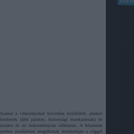
Hírm
lyamat a választásokat követően kezdődött, amikor
őemberek (áhh párdon: biztonsági munkatársak) és
zatot és az önkormányzat vállalatait. A feladatuk
nytelen utasításban megtiltottak mindenfajta a céggel