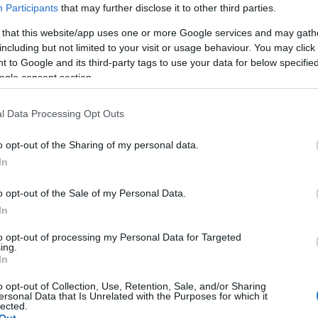
y minél több munkavállalót küldjenek el a vállalattól
Participants
that may further disclose it to other third parties.
csapa
s rokonságának álláslehetőséget tudjanak biztosítani.
fel a 
 that this website/app uses one or more Google services and may gath
, hogy üveggyöngyért cserébe távozzon a cégtől, addig
23:50
including but not limited to your visit or usage behaviour. You may click 
k kerültek virtuális munkahelyekre. (Tucatnyi példát
kézi
Nagy
 to Google and its third-party tags to use your data for below specifi
g az Ughy-Lévay kettősé.)
@Pun
ogle consent section.
műsz
kérde
l Data Processing Opt Outs
17:41
)
újítj
taka
o opt-out of the Sharing of my personal data.
szere
In
szóró
ve a Nádas- Érces duó módszeréhez, azt a következők
(
2017.
 “célszemély” munkahelyén, majd közli az illetővel,
o opt-out of the Sale of my Personal Data.
szülő
jon a helyszínen, és kövesse őket egy elzárt irodába.
In
foru
va és ha nem fogadja el a feltételeket (azaz a semmit),
Közd
gfélemlített kollégák szinte mindig elfogadják az
to opt-out of processing my Personal Data for Targeted
kivág
 jogi segítséget kérnének. Pusztán személyiségi okokra
ing.
(
2017.
In
jönn
hana
o opt-out of Collection, Use, Retention, Sale, and/or Sharing
kísér
gy jó hír adja. A vállaltnál csak az Ördög
jobb és
ersonal Data that Is Unrelated with the Purposes for which it
elme
lected.
zerint utolérte a végzet. Pletykákból arról értesültünk,
Out