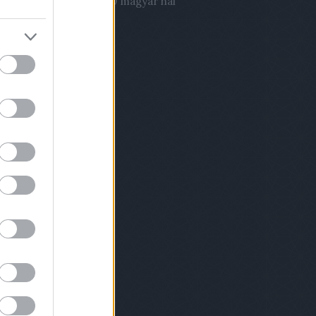
03.22. 21:51
)
Évente 700 magyar hal
órházi fertőzésben!
hívum
2 november
(
1
)
9 szeptember
(
2
)
9 augusztus
(
1
)
 április
(
1
)
8 december
(
2
)
8 november
(
1
)
8 október
(
1
)
8 szeptember
(
2
)
 július
(
1
)
 április
(
3
)
8 március
(
2
)
8 február
(
4
)
ább
...
dek
.0