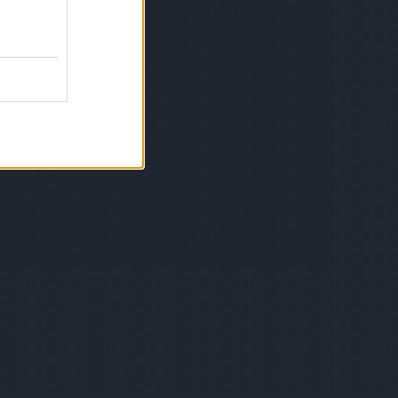
gyzések
,
kommentek
gyzések
,
kommentek