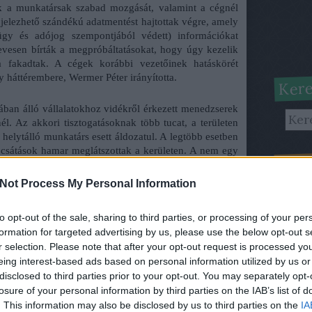
k a munkatársak szabad mozgását, valamint a cégnél
jelezhető szándékú adatmentést hajtottak végre, amely
gy és adójog szempontjából védett) információkat
kevesen bírták a megpróbáltatásokat, hogy úgy kezelik
a fakadtak. A cégek korábbi vezetőinek hatáskörét
 háttérembere, Wermer Péter irányította.
Kere
ban álló vállalatokhoz vidékről érkezett menedzserek
l. Az akkori tisztogatásoknak több tucat, a területen
l helytálló munkatárs esett áldozatul. A legtöbb esetben
csátások hamar meglátszottak a kerületen. A nem egy
Lőri
kerülettel még most is csak ismerkedő vállalatvezetők
es következménye a városüzemeltetés és a kultúrális
Not Process My Personal Information
A
lo
ó gyakorlati csődje.
szer
elnök (a csepeli vagyonkezelő rt. vezérigazgatója, és
nevű
to opt-out of the sale, sharing to third parties, or processing of your per
slatára az önkormányzat tulajdonában álló vállalatokat
megj
formation for targeted advertising by us, please use the below opt-out s
r érkezett a vállalat humán területéhez két új kolléga
szer
r selection. Please note that after your opt-out request is processed y
tikus kettősük jól jellemzi a jelen politikai kurzus
eing interest-based ads based on personal information utilized by us or
ni alázatát.. Főhőseinknek semmi kötödése nincs a
disclosed to third parties prior to your opt-out. You may separately opt-
 sem. Érczes György korábban szakácsként dolgozott,
Fris
tjából közellenségnek tekinthető)
TESCO-nál szerzett
losure of your personal information by third parties on the IAB’s list of
ökéletesen megfeleltek.
. This information may also be disclosed by us to third parties on the
IA
Gabc