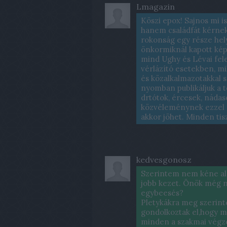
Lmagazin
Köszi epox! Sajnos mi i
hanem családfát kérnek 
rokonság egy része hel
önkormiknál kapott kép
mind Ughy és Lévai fe
vérlázító esetekben, mi
és közalkalmazotakkal s
nyomban publikáljuk a 
drtótok, ércesek, nádas
közvéleménynek ezzel s
akkor jöhet. Minden tis
kedvesgonosz
Szerintem nem kéne alap
jobb kezet. Önök még n
egybeesés?
Pletykákra meg szerin
gondolkoztak el,hogy m
minden a szakmai végze