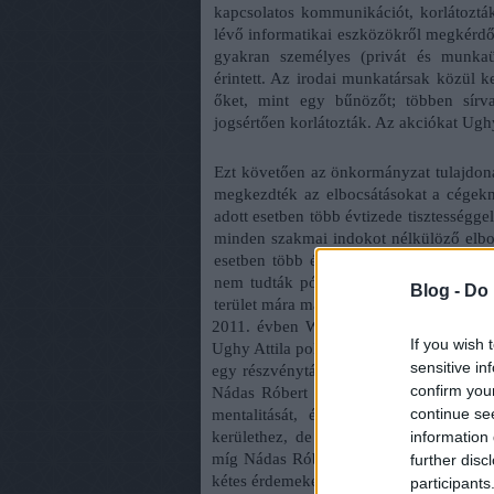
kapcsolatos kommunikációt, korlátoztá
lévő informatikai eszközökről megkérdő
gyakran személyes (privát és munkaü
érintett. Az irodai munkatársak közül 
őket, mint egy bűnözőt; többen sírv
jogsértően korlátozták. Az akciókat Ughy
Ezt követően az önkormányzat tulajdoná
megkezdték az elbocsátásokat a cégekné
adott esetben több évtizede tisztességge
minden szakmai indokot nélkülöző elbo
esetben több évtizedes tapasztalatot a 
nem tudták pótolni. Ennek egyik egyen
Blog -
Do 
terület mára már mindenki számára láthat
2011. évben Werner Péter igazgatósági 
If you wish 
Ughy Attila polgármester bizalmasa) java
sensitive in
egy részvénytársaságba szervezték. Ekko
confirm you
Nádas Róbert és Érczes György. Emblema
continue se
mentalitását, és a kerülettel szembe
information 
kerülethez, de az adott szakterülethez
míg Nádas Róbert (
a mai kurzus szempon
further disc
kétes érdemeket. A célnak így azonban t
participants