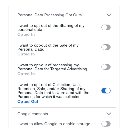
third parties.
Please note that this website/app uses one or more Google
Personal Data Processing Opt Outs
Címkék:
sétány
pestszentimre
xviii
pásztor józsef
services and may gather and store information including but
not limited to your visit or usage behaviour. You may click to
I want to opt-out of the Sharing of my
personal data.
grant or deny consent to Google and its third-party tags to
Opted In
use your data for below specified purposes in below Google
consent section.
I want to opt-out of the Sale of my
Ajánlott bejegyzések:
Personal Data.
Opted In
I want to opt-out of processing my
Tovább titkolják Bauer bulijának számláit
Personal Data for Targeted Advertising.
Opted In
I want to opt-out of Collection, Use,
Retention, Sale, and/or Sharing of my
Personal Data that Is Unrelated with the
Szaniszló Sándor - a 18. kerület
Purposes for which it was collected.
polgármester jelöltje
Opted Out
Google consents
I want to allow Google to enable storage
Garancsi teherautói lepték el