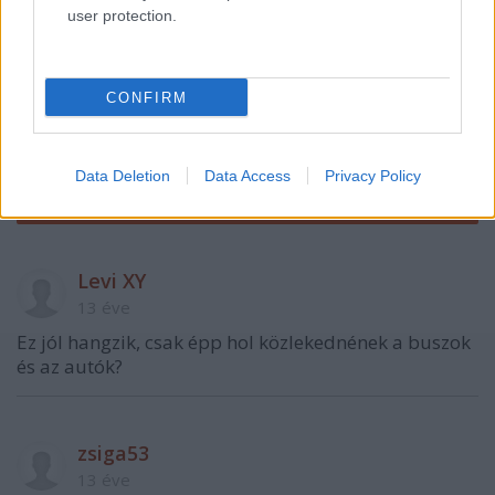
user protection.
CONFIRM
VAGY
Data Deletion
Data Access
Privacy Policy
Levi XY
13 éve
Ez jól hangzik, csak épp hol közlekednének a buszok
és az autók?
zsiga53
13 éve