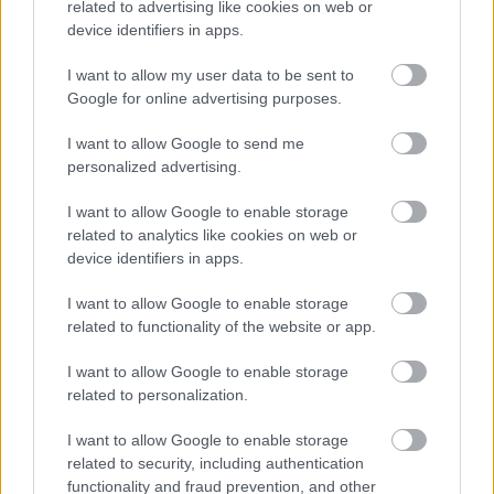
Pestszentimrét!
related to advertising like cookies on web or
device identifiers in apps.
I want to allow my user data to be sent to
Google for online advertising purposes.
Foggal körömmel védi a kamupártokat a
kerületi választási iroda.
I want to allow Google to send me
personalized advertising.
I want to allow Google to enable storage
Kádár Tibor cégének autójával rongálják
related to analytics like cookies on web or
az ellenzék plakátjait.
device identifiers in apps.
I want to allow Google to enable storage
related to functionality of the website or app.
Szólj hozzá!
I want to allow Google to enable storage
A hozzászóláshoz be kell lépned!
related to personalization.
I want to allow Google to enable storage
related to security, including authentication
functionality and fraud prevention, and other