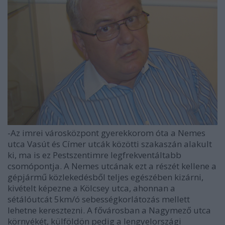
-Az imrei városközpont gyerekkorom óta a Nemes
utca Vasút és Címer utcák közötti szakaszán alakult
ki, ma is ez Pestszentimre legfrekventáltabb
csomópontja. A Nemes utcának ezt a részét kellene a
gépjármű közlekedésből teljes egészében kizárni,
kivételt képezne a Kölcsey utca, ahonnan a
sétálóutcát 5km/ó sebességkorlátozás mellett
lehetne keresztezni. A fővárosban a Nagymező utca
környékét, külföldön pedig a lengyelországi