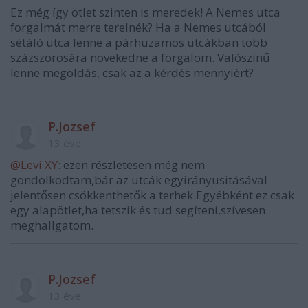
Ez még így ötlet szinten is meredek! A Nemes utca
forgalmát merre terelnék? Ha a Nemes utcából
sétáló utca lenne a párhuzamos utcákban több
százszorosára növekedne a forgalom. Valószínű
lenne megoldás, csak az a kérdés mennyiért?
P.Jozsef
13 éve
@Levi XY
: ezen részletesen még nem
gondolkodtam,bár az utcák egyirányusitásával
jelentősen csökkenthetők a terhek.Egyébként ez csak
egy alapötlet,ha tetszik és tud segíteni,szívesen
meghallgatom.
P.Jozsef
13 éve