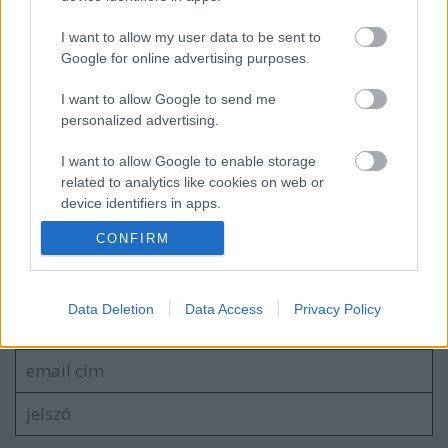
I want to allow my user data to be sent to
Google for online advertising purposes.
Foggal körömmel védi a kamupártokat a
kerületi választási iroda.
I want to allow Google to send me
personalized advertising.
I want to allow Google to enable storage
A győzelem a hitre épül
related to analytics like cookies on web or
device identifiers in apps.
CONFIRM
I want to allow Google to enable storage
related to functionality of the website or app.
Szólj hozzá!
I want to allow Google to enable storage
Data Deletion
Data Access
Privacy Policy
A hozzászóláshoz be kell lépned!
related to personalization.
I want to allow Google to enable storage
related to security, including authentication
functionality and fraud prevention, and other
user protection.