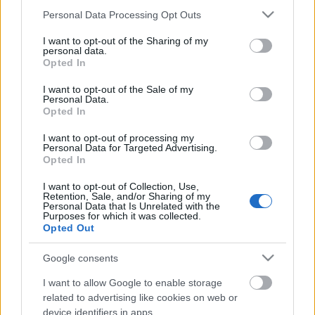
Please note that this website/app uses one or more Google
Personal Data Processing Opt Outs
Címkék:
fidesz
tandíj
becsapás
listázás
diáksztrájk
services and may gather and store information including but
not limited to your visit or usage behaviour. You may click to
I want to opt-out of the Sharing of my
personal data.
grant or deny consent to Google and its third-party tags to
Opted In
use your data for below specified purposes in below Google
consent section.
I want to opt-out of the Sale of my
Ajánlott bejegyzések:
Personal Data.
Opted In
I want to opt-out of processing my
Tovább titkolják Bauer bulijának számláit
Personal Data for Targeted Advertising.
Opted In
I want to opt-out of Collection, Use,
Retention, Sale, and/or Sharing of my
Personal Data that Is Unrelated with the
Egy játszótér amit háromszor adtak már
Purposes for which it was collected.
át.
Opted Out
Google consents
I want to allow Google to enable storage
Elkezdődött a tanév.
related to advertising like cookies on web or
device identifiers in apps.