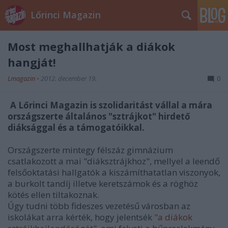
Lőrinci Magazin
Most meghallhatják a diákok
hangját!
Lmagazin
•
2012. december 19.
0
A Lőrinci Magazin is szolidaritást vállal a mára
országszerte általános "sztrájkot" hirdető
diáksággal és a támogatóikkal.
Országszerte mintegy félszáz gimnázium
csatlakozott a mai "diáksztrájkhoz", mellyel a leendő
felsőoktatási hallgatók a kiszámíthatatlan viszonyok,
a burkolt tandíj illetve keretszámok és a röghöz
kötés ellen tiltakoznak.
Úgy tudni több fideszes vezetésű városban az
iskolákat arra kérték, hogy jelentsék
"a diákok