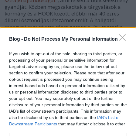
sztrájkhajlandóságát"
, ami felveti a bűncselekmény
gyanúját. Közben megszakadtak a tárgyalások a
kormány és a HÖOK között: előbbi már 40 ezres
állami ösztöndíjas létszámot említ. A hallgatói
szervezet szerint erre nincs garancia, így marad a
tiltakozás.
Blog -
Do Not Process My Personal Information
A szerkesztőségünkhöz eljuttatott közlemény
szerint Pestszentlőrinc és Pestszentimre
If you wish to opt-out of the sale, sharing to third parties, or
szocialista frakciója felszólítja Ughy Attila és
processing of your personal or sensitive information for
Kucsák László előljárókat, hogy semmilyen
targeted advertising by us, please use the below opt-out
módon ne akadályozzák a kerületi diákság és a
section to confirm your selection. Please note that after your
pedagógusok sztrájkhoz való csatlakozását és
opt-out request is processed you may continue seeing
ne vezessenek semmilyen "nyilvántartást" a
interest-based ads based on personal information utilized by
tiltakozókról.
us or personal information disclosed to third parties prior to
your opt-out. You may separately opt-out of the further
Magazinunk várja és kérésre beszámol a XVIII.
disclosure of your personal information by third parties on the
IAB’s list of downstream participants. This information may
kerület diákságának megmozdulásairól.
also be disclosed by us to third parties on the
IAB’s List of
Downstream Participants
that may further disclose it to other
third parties.