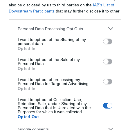
also be disclosed by us to third parties on the
IAB’s List of
Az egyre nehezebben élő magyar háztartások
Downstream Participants
that may further disclose it to other
számára minden bizonnyal nagy segítség lenne az
third parties.
alap élelmiszer árak áfájának 27-ről 5%-ra való
Please note that this website/app uses one or more Google
Personal Data Processing Opt Outs
csökkentése, de a kormányzat egyelőre hallani sem
services and may gather and store information including but
akar róla, jó terepet biztosítva ezzel a szocialista
not limited to your visit or usage behaviour. You may click to
I want to opt-out of the Sharing of my
aktívisták utcai aláírás gyűjtésének.
personal data.
grant or deny consent to Google and its third-party tags to
Opted In
use your data for below specified purposes in below Google
consent section.
I want to opt-out of the Sale of my
Personal Data.
Opted In
Címkék:
burgonya
ár
áfa
drágaság
I want to opt-out of processing my
Personal Data for Targeted Advertising.
Opted In
I want to opt-out of Collection, Use,
Retention, Sale, and/or Sharing of my
Ajánlott bejegyzések:
Personal Data that Is Unrelated with the
Purposes for which it was collected.
Opted Out
Tovább titkolják Bauer bulijának számláit
Google consents