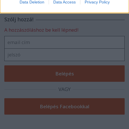
Data Deletion
Data Access
Privacy Policy
related to security, including authentication
functionality and fraud prevention, and other
user protection.
Szólj hozzá!
A hozzászóláshoz be kell lépned!
VAGY