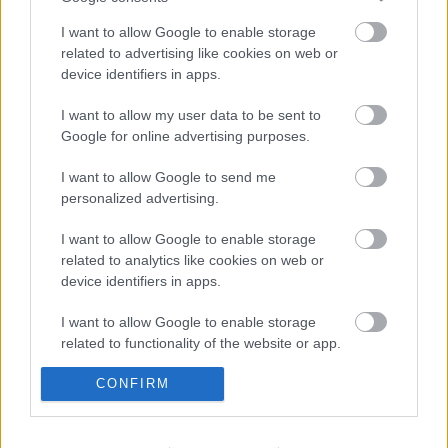
I want to allow Google to enable storage
related to advertising like cookies on web or
device identifiers in apps.
1,1 milliárd forint hitelt vesz fel az
Önkormányzat.
I want to allow my user data to be sent to
Google for online advertising purposes.
I want to allow Google to send me
Köddé vált a több mint ötvenmillió forint
personalized advertising.
támogatást kapó fideszes egyesület
I want to allow Google to enable storage
related to analytics like cookies on web or
device identifiers in apps.
Elkezdődött a tanév.
I want to allow Google to enable storage
related to functionality of the website or app.
CONFIRM
I want to allow Google to enable storage
Kádár Tibor cégének autójával rongálják
related to personalization.
az ellenzék plakátjait.
I want to allow Google to enable storage