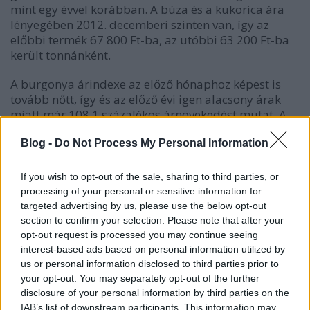
mint egy évvel korábban. A búza és a kukorica ára
lényegében 2012. decemberi szinten van, így az
előbbi termék 67 800 Ft-ba, az utóbbi 63 200 Ft-ba
került tonnánként.
A burgonya árindexe az előző hónaphoz képest is
tovább nőtt, így és az előző évi igen alacsony árak
miatt már 108,1 százalékos árnövekedést mutat. A
zöldségfélék és a gyümölcsök árszintje februárban
3,4 százalékkal emelkedett, illetve 4,4 százalékkal
Blog -
Do Not Process My Personal Information
csökkent.
If you wish to opt-out of the sale, sharing to third parties, or
A vágóállatok termelői árszintje 8,5 százalékkal
processing of your personal or sensitive information for
haladta meg az egy évvel korábbit. A vágómarhánál
targeted advertising by us, please use the below opt-out
és a baromfinál kétszámjegyű volt az árnövekedés,
section to confirm your selection. Please note that after your
az előbbinél 10,0 az utóbbinál 12,9 százalék. A
opt-out request is processed you may continue seeing
vágósertés termelői árának növekedése a tavalyi
interest-based ads based on personal information utilized by
25,4 százalék után most csak 4,6 százalék volt. Így
us or personal information disclosed to third parties prior to
februárban a vágósertés felvásárlási ára 392 Ft volt
your opt-out. You may separately opt-out of the further
disclosure of your personal information by third parties on the
kilogrammonként.
IAB’s list of downstream participants. This information may