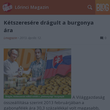
Lőrinci Magazin
Kétszeresére drágult a burgonya
ára
Lmagazin
•
2013. április 12.
0
A Világgazdaság
összeállítása szerint 2013 februárjában a
gabonafélék ára 30,3 százalékkal volt magasabb,