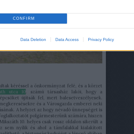
beje
Atom
beje
CONFIRM
Data Deletion
Data Access
Privacy Policy
ltak kéréssel a önkormányzat felé, és a körzet
áth utca 10
. számú társasház lakói, hogy a
épcsőket újítsák fel, mert balesetveszélyesek.
 a megkeresésekre és a Városgazda emberei neki
ításának. A helyzet az hogy névadó ünnepséget is
oglalkoztatót polgármesterünk számára, hiszen
Mikszáth 10. helyes csak rossz oldalon sikerült a
z sem nyílik és ahol a támfalakkal kialakított
líthető, a biztonság kedvéért a lépcső aljában