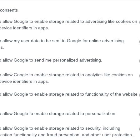
(
2017.
meg k
consents
o allow Google to enable storage related to advertising like cookies on
Arc
evice identifiers in apps.
202
o allow my user data to be sent to Google for online advertising
201
s.
201
b Kínában láttunk.
.
2019
201
to allow Google to send me personalized advertising.
201
201
o allow Google to enable storage related to analytics like cookies on
201
evice identifiers in apps.
2018
2018
o allow Google to enable storage related to functionality of the website
201
201
Tov
o allow Google to enable storage related to personalization.
Fee
o allow Google to enable storage related to security, including
cation functionality and fraud prevention, and other user protection.
RSS 2