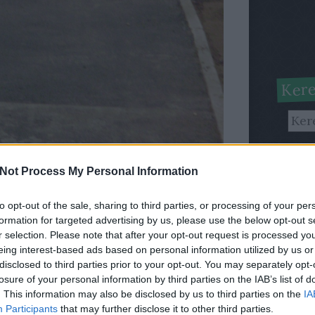
Kere
Lőri
Not Process My Personal Information
sorozatunkban ismét a Városgazda Zrt.
A
lo
agyunk kénytelenek beszámolni. Olvasóink
szer
to opt-out of the sale, sharing to third parties, or processing of your per
száth utcában végzett botrányos munkákra
nevű
formation for targeted advertising by us, please use the below opt-out s
megj
r selection. Please note that after your opt-out request is processed y
szer
eing interest-based ads based on personal information utilized by us or
nő utca
páratlan oldalán a Bem utca és a Lakatos
disclosed to third parties prior to your opt-out. You may separately opt-
zetes értesítőlevél szerint a "
lakók kérésére
". A
losure of your personal information by third parties on the IAB’s list of
Fris
készült munka minősége okozta, már ha lehet
. This information may also be disclosed by us to third parties on the
IA
s a Bethlen utca közötti szakaszt
(Kiss Ernő utca
Participants
that may further disclose it to other third parties.
Gabc
er 16-a esős napján, majd másnap október 17-én