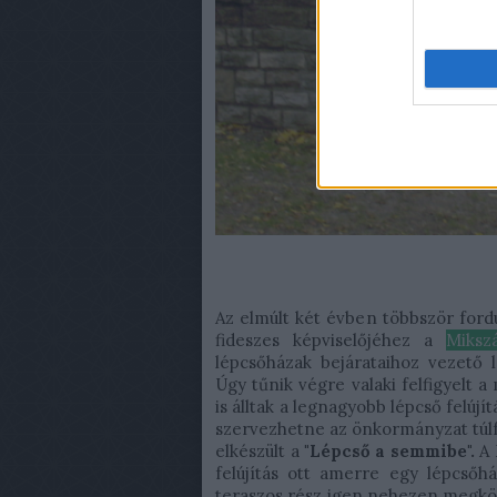
Az elmúlt két évben többször fordu
fideszes képviselőjéhez a
Miksz
lépcsőházak bejárataihoz vezető l
Úgy tűnik végre valaki felfigyelt
is álltak a legnagyobb lépcső felúj
szervezhetne az önkormányzat túlf
elkészült a
"Lépcső a semmibe".
A 
felújítás ott amerre egy lépcsőhá
teraszos rész igen nehezen megköze