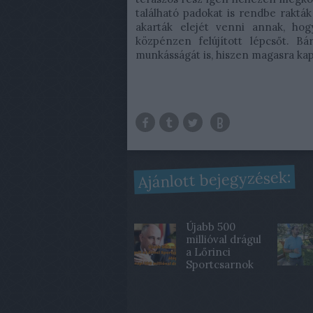
található padokat is rendbe rakták
akarták elejét venni annak, hog
közpénzen felújított lépcsőt. Bá
munkásságát is, hiszen magasra kap 
Ajánlott bejegyzések:
Újabb 500
millióval drágul
a Lőrinci
Sportcsarnok