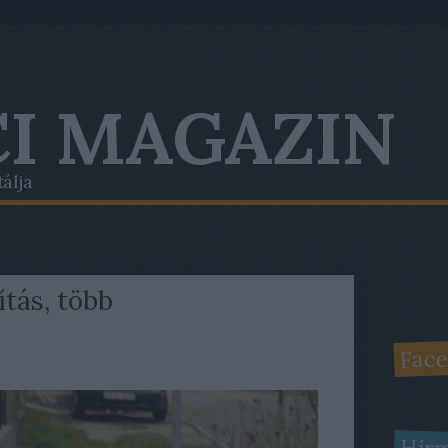
I MAGAZIN
tálja
ítás, több
Face