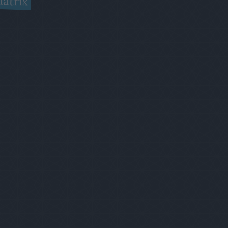
átrix