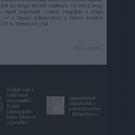
 hát ha mégis sikerül valakinek. De lehet, hogy
y cipők koptassák, ezáltal rongálják a drága
r ez a lépcső jelképezheti a Fidesz kerületi
fel és "bumm ott a fal. "
SZÓLJ HOZZÁ
Köddé vált a
több mint
Augusztustól
ötvenmillió
rászabadul a
forint
pokol Erzsébet
támogatást
- Bélatelepre.
kapó fideszes
egyesület