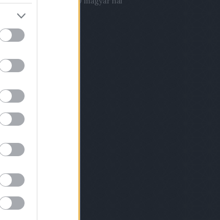
03.22. 21:51
)
Évente 700 magyar hal
órházi fertőzésben!
hívum
2 november
(
1
)
9 szeptember
(
2
)
9 augusztus
(
1
)
 április
(
1
)
8 december
(
2
)
8 november
(
1
)
8 október
(
1
)
8 szeptember
(
2
)
 július
(
1
)
 április
(
3
)
8 március
(
2
)
8 február
(
4
)
ább
...
dek
.0