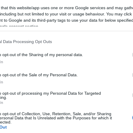
csapa
issza és öntöttek ki újra.
Az elkészült fotók
 that this website/app uses one or more Google services and may gath
fel a 
i szánjon rá 5 percet és nézze meg, érdemes. A
including but not limited to your visit or usage behaviour. You may click 
23:50
ő, hiszen vezetőinek
prémium pénze
függ a
 to Google and its third-party tags to use your data for below specifi
kézi
 nem feltétel), de hogy a körzet fideszes
Nagy
ogle consent section.
foghatatlan. (Bár, ha figyelembe vesszük, hogy
@Pun
 érdemi eredmény nélkül hirdetett az elmúlt 20
műsz
l Data Processing Opt Outs
kérde
17:41
)
bocsátott 15-20 év szakmai tapasztalattal
újítj
o opt-out of the Sharing of my personal data.
Városgazdánál, valamint az, hogy a választók
taka
In
ó gazdasági kör. A Kiss Ernő utca kálváriáját
szere
ros oldalán az előző ciklusban épült járda, a
szóró
o opt-out of the Sale of my Personal Data.
 3 millió forint értékben.
(
2017.
In
szülő
foru
to opt-out of processing my Personal Data for Targeted
Közd
ing.
kivág
In
(
2017.
jönn
o opt-out of Collection, Use, Retention, Sale, and/or Sharing
hana
ersonal Data that Is Unrelated with the Purposes for which it
kísér
lected.
Out
elme