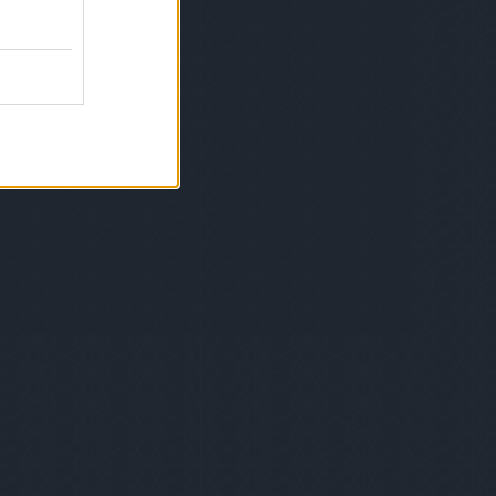
gyzések
,
kommentek
gyzések
,
kommentek