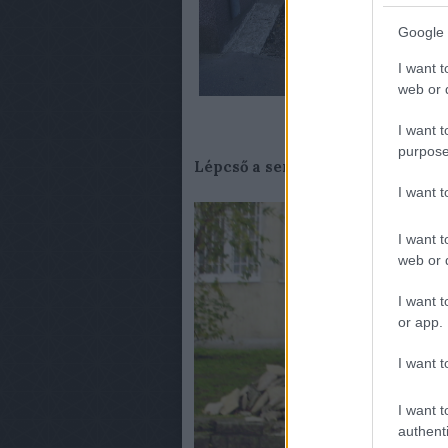
Google 
I want t
web or d
I want t
purpose
Lépcső a semmibe. Ilyet legutób
I want 
I want t
web or d
I want t
or app.
I want t
I want t
authenti