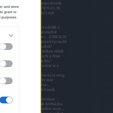
tban, de a filmen nem ismerhetők
er and store
játékosok... több kor...
(
2020.03.28.
to grant or
)
Lőrinci Fonó – Kistext(?) női
ed purposes
labda mérkőzés
körúton túli magyar:
xsutawney Mormota: Kezdődik a
ak? Honnan tudjam? Gazdádtól
zd! Annyira beszívtál, ho...
(
2018.11.28.
2,2 milliárdért volt fideszes képviselő
a fel a Lőrinci sportcsarnokot!
csveca93:
Ha igazán érdekes oldalt
tnétek látni és érdekelnek a friss
lapok! :) www.ujsagomat.hu/
11.22. 18:04
)
Már a wc deszkát is a
k viszik az iskolába!
m:
A kucsák kisbetűvel szavazza meg.
ülő gyerekotthon mögött már
ták a halomit ez a félrecsa...
04.06. 19:51
)
Óriási erdőírtások
ek
bi97:
Mikor pár éve a páromat
tem kontrollra egy másik kórházba,
ntem a mosdóba, de mosdón nem ...