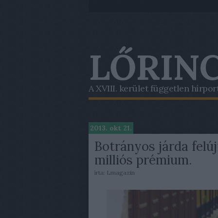
LŐRINC
A XVIII. kerület független hírpor
2013. okt 21.
Botrányos járda felúj
milliós prémium.
írta:
Lmagazin