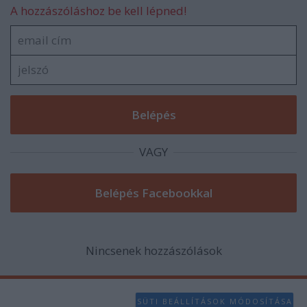
A hozzászóláshoz be kell lépned!
VAGY
Nincsenek hozzászólások
SÜTI BEÁLLÍTÁSOK MÓDOSÍTÁSA