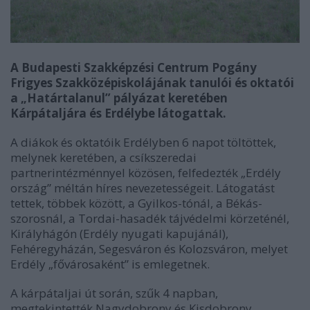
A Budapesti Szakképzési Centrum Pogány
Frigyes Szakközépiskolájának tanulói és oktatói
a „Határtalanul” pályázat keretében
Kárpátaljára és Erdélybe látogattak.
A diákok és oktatóik Erdélyben 6 napot töltöttek,
melynek keretében, a csíkszeredai
partnerintézménnyel közösen, felfedezték „Erdély
ország” méltán híres nevezetességeit. Látogatást
tettek, többek között, a Gyilkos-tónál, a Békás-
szorosnál, a Tordai-hasadék tájvédelmi körzeténél,
Királyhágón (Erdély nyugati kapujánál),
Fehéregyházán, Segesváron és Kolozsváron, melyet
Erdély „fővárosaként” is emlegetnek.
A kárpátaljai út során, szűk 4 napban,
megtekintették Nagydobrony és Kisdobrony