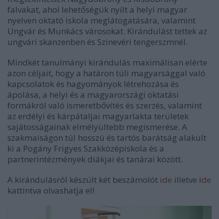
falvakat, ahol lehetőségük nyílt a helyi magyar
nyelven oktató iskola meglátogatására, valamint
Ungvár és Munkács városokat. Kirándulást tettek az
ungvári skanzenben és Szinevéri tengerszmnél.
Mindkét tanulmányi kirándulás maximálisan elérte
azon céljait, hogy a határon túli magyarsággal való
kapcsolatok és hagyományok létrehozása és
ápolása, a helyi és a magyarországi oktatási
formákról való ismeretbővítés és szerzés, valamint
az erdélyi és kárpátaljai magyarlakta területek
sajátosságainak elmélyültebb megismerése. A
szakmaiságon túl hosszú és tartós barátság alakult
ki a Pogány Frigyes Szakközépiskola és a
partnerintézmények diákjai és tanárai között.
A kirándulásról készült két beszámolót
ide
illetve i
de
kattintva olvashatja el!