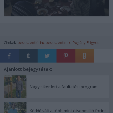
Címkék:
pestszentlőrinc pestszentimre
Pogány Frigyes
Ajánlott bejegyzések:
Nagy siker lett a faültetési program
Köddé vált a több mint ötvenmillió forint