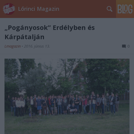
Lőrinci Magazin
„Pogányosok” Erdélyben és
Kárpátalján
Lmagazin
•
2016. június 13.
0