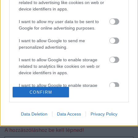
related to advertising like cookies on web or
device identifiers in apps.
Kádár Tibor cégének autójával rongálják
I want to allow my user data to be sent to
az ellenzék plakátjait.
Google for online advertising purposes.
I want to allow Google to send me
personalized advertising.
A győzelem a hitre épül
I want to allow Google to enable storage
related to analytics like cookies on web or
device identifiers in apps.
Már a wc deszkát is a szülők viszik az
I want to allow Google to enable storage
iskolába!
related to functionality of the website or app.
CONFIRM
I want to allow Google to enable storage
related to personalization.
Data Deletion
Data Access
Privacy Policy
Szólj hozzá!
I want to allow Google to enable storage
A hozzászóláshoz be kell lépned!
related to security, including authentication
functionality and fraud prevention, and other