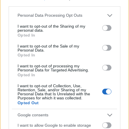
third parties.
Please note that this website/app uses one or more Google
Personal Data Processing Opt Outs
services and may gather and store information including but
not limited to your visit or usage behaviour. You may click to
I want to opt-out of the Sharing of my
Címkék:
fidesz
polgármester
ughy attila
xviii
pestszentlőrinc
personal data.
grant or deny consent to Google and its third-party tags to
Opted In
pestszentimre
use your data for below specified purposes in below Google
consent section.
I want to opt-out of the Sale of my
Personal Data.
Opted In
Ajánlott bejegyzések:
I want to opt-out of processing my
Personal Data for Targeted Advertising.
Opted In
Gyerekekkel kampányol, céges levelet ír a
I want to opt-out of Collection, Use,
fidesz jelöltje.
Retention, Sale, and/or Sharing of my
Personal Data that Is Unrelated with the
Purposes for which it was collected.
Opted Out
Garancsi teherautói lepték el
Google consents
Pestszentimrét!
I want to allow Google to enable storage