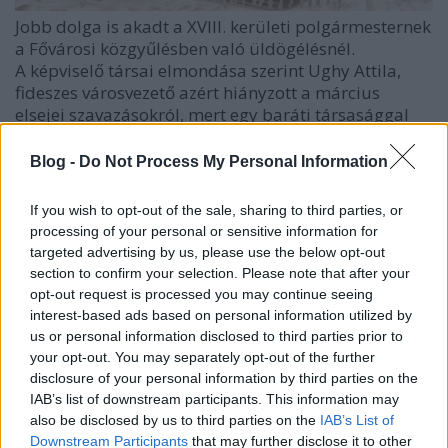
Jobb dolga is akadt a XVIII. kerületi polgármesternek
a Fővárosi közgyűlésben való üldögélésnél.
A képviselő társai elmondása szerint Ughy Attila,
fideszes városvezető azért hiányzott a március
elsejei szavazásokról, mert egy baráti társasággal
éppen egy hosszabb délkelet-ázsiai körutazáson
vesz részt. Az ötcsillagos körülményeket a hírek
Blog -
Do Not Process My Personal Information
szerint egy üzletember fizeti, azt még homály fedi,
hogy mit kaphat érte cserébe.
If you wish to opt-out of the sale, sharing to third parties, or
processing of your personal or sensitive information for
A koktélos-pálmafás ajándékútnak a jelek szerint a
targeted advertising by us, please use the below opt-out
környékbeliek látják a kárát, ugyanis a Fővárosi
section to confirm your selection. Please note that after your
közgyűlésben Ughy távollétében nem kapott
opt-out request is processed you may continue seeing
támogatást az olimpia rendezéssel együtt lefújt
interest-based ads based on personal information utilized by
Ferihegyi gyorsforgalmi út korszerűsítésére tett
us or personal information disclosed to third parties prior to
előterjesztés. A javaslatban az állt, hogy Budapest
your opt-out. You may separately opt-out of the further
forduljon a kormányhoz a rendszeresen bedugult
disclosure of your personal information by third parties on the
reptérre vezető útszakasz bővítése érdekében,
IAB’s list of downstream participants. This information may
amelynek a veszélyességét a helyi rendőrjárőrök is
also be disclosed by us to third parties on the
IAB’s List of
többször megtapasztalták.
Downstream Participants
that may further disclose it to other