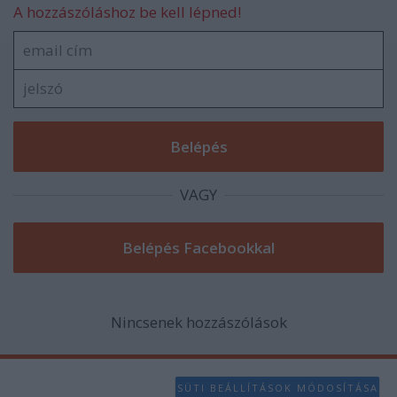
A hozzászóláshoz be kell lépned!
VAGY
Nincsenek hozzászólások
SÜTI BEÁLLÍTÁSOK MÓDOSÍTÁSA