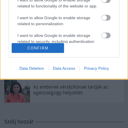
újítja fel a Lőrinci sportcsarnokot!
related to functionality of the website or app.
I want to allow Google to enable storage
related to personalization.
Nagy siker lett a faültetési program
I want to allow Google to enable storage
related to security, including authentication
functionality and fraud prevention, and other
CONFIRM
user protection.
Kádár Tibor cégének autójával rongálják
az ellenzék plakátjait.
Data Deletion
Data Access
Privacy Policy
Az emberek vérlázítónak tartják az
egészségügy helyzetét
Szólj hozzá!