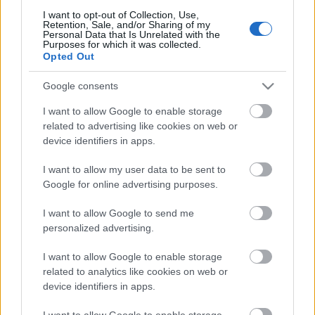
pedagógusok véleményét. A képviselő a válaszadást
I want to opt-out of Collection, Use,
ezúttal sem tartotta fontosnak.
Retention, Sale, and/or Sharing of my
Personal Data that Is Unrelated with the
Purposes for which it was collected.
Opted Out
Google consents
Címkék:
oktatás
átverés
pestszentlőrinc pestszentimre
I want to allow Google to enable storage
kucsák lászló
fidesz-kdnp
related to advertising like cookies on web or
device identifiers in apps.
I want to allow my user data to be sent to
Google for online advertising purposes.
Ajánlott bejegyzések:
I want to allow Google to send me
personalized advertising.
Tovább titkolják Bauer bulijának számláit
I want to allow Google to enable storage
related to analytics like cookies on web or
device identifiers in apps.
2,2 milliárdért volt fideszes képviselő
I want to allow Google to enable storage