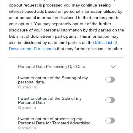
ápoló a harmadik műszakban műthessen” –
opt-out request is processed you may continue seeing
fogalmazott Sulyok Blanka.
interest-based ads based on personal information utilized by
us or personal information disclosed to third parties prior to
A diákok egy részének oktatási rendszerből való
your opt-out. You may separately opt-out of the further
kiszorítását elítéli Galló Istvánné, a pedagógus
disclosure of your personal information by third parties on the
szakszervezet elnöke is. Korábban ezek a diákok
IAB’s list of downstream participants. This information may
független szakértői vizsgálat alapján kaptak
also be disclosed by us to third parties on the
IAB’s List of
felmentést, amelyet kétévente újravégeztek. Van elég
Downstream Participants
that may further disclose it to other
problémájuk ezeknek a gyerekeknek, így szerinte
third parties.
értelmezhetetlen a fideszesek részéről az osztályzat
megszerzésére, mint motivációs faktorra hivatkozni.
Please note that this website/app uses one or more Google
Personal Data Processing Opt Outs
A pedagógusban mesterségesen létrehozott
services and may gather and store information including but
lelkiismeret furdalásról nem is beszélve.
not limited to your visit or usage behaviour. You may click to
I want to opt-out of the Sharing of my
personal data.
grant or deny consent to Google and its third-party tags to
Opted In
A sunyi törvényt megszavazta
Kucsák László
, a XVIII.
use your data for below specified purposes in below Google
consent section.
kerületben megválasztott fideszes képviselő is,
I want to opt-out of the Sale of my
Personal Data.
holott volt iskolaigazgatóként sokszáz diákkal
Opted In
találkozhatott, akiknek megkeserítette a
gyermekkorát az erőn felüli napi küzdelem.
Kucsák
I want to opt-out of processing my
Lászlót
írásban kérdeztük, hogy a döntése előtt
Personal Data for Targeted Advertising.
Opted In
miért nem kérte ki az érintett kerületi szülők és