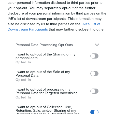
us or personal information disclosed to third parties prior to
látszik valami, egy évtized alatt tönkrement az
your opt-out. You may separately opt-out of the further
aszfalt, a pótlásukra pedig nincs ambíció.
disclosure of your personal information by third parties on the
IAB’s list of downstream participants. This information may
A kutatásokból kiderül, hogy a XVIII. kerületet nem a
also be disclosed by us to third parties on the
IAB’s List of
belvárostól való távolság miatt pontozzák le, a
Downstream Participants
that may further disclose it to other
lakhatást kereső fiatal párokat sokkal inkább a
third parties.
gyenge tömegközlekedés, a Cséry telep közelsége, a
közterületek ápolatlansága, vagy az Üllői út
Please note that this website/app uses one or more Google
Personal Data Processing Opt Outs
látványa riasztja el. Bár valamennyire nőttek az
services and may gather and store information including but
ingatlanárak, a többi kerülettel összevetve egyre
not limited to your visit or usage behaviour. You may click to
I want to opt-out of the Sharing of my
personal data.
nagyobb a lemaradás. Például az a kétszobás
grant or deny consent to Google and its third-party tags to
Opted In
lakótelepi lakás, amit Szent Lőrinc lakótelepen
use your data for below specified purposes in below Google
hirdetnek két hónapja 14 millió forintért Kispesten
consent section.
I want to opt-out of the Sale of my
17 milliót ér, a IX kerületi József Attila lakótelepen 21
Personal Data.
Opted In
milliót, a VIII kerületben 28-at, a Terézvárosban már
38 milliós értéken cserélne gazdát.
I want to opt-out of processing my
Personal Data for Targeted Advertising.
Opted In
I want to opt-out of Collection, Use,
Retention, Sale, and/or Sharing of my