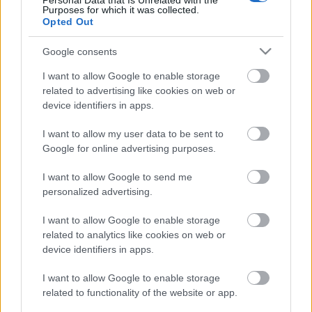
Personal Data that Is Unrelated with the
Címkék:
ughy attila
xviii
pestszentlőrinc pestszentimre
Purposes for which it was collected.
gazdátlanság
Opted Out
Google consents
I want to allow Google to enable storage
Ajánlott bejegyzések:
related to advertising like cookies on web or
device identifiers in apps.
Pazarlást követel a Fidesz
I want to allow my user data to be sent to
Pestszentimrén: olyan parkolót akarnak,
Google for online advertising purposes.
amit hamarosan el kellene bontani
I want to allow Google to send me
personalized advertising.
2,2 milliárdért volt fideszes képviselő
újítja fel a Lőrinci sportcsarnokot!
I want to allow Google to enable storage
related to analytics like cookies on web or
device identifiers in apps.
I want to allow Google to enable storage
Elkezdődött a tanév.
related to functionality of the website or app.