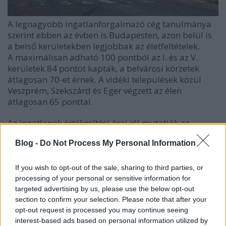
A legnagyobb ingatlanforgalmazó cég tanulmánya
szerint ebben az évben is Budapesten, azon belül is
a belső kerületekben legjobbak az életfeltételek.
A maximálisan adható 100 pontból az I. és az V.
kerületek 84 pontot kaptak, a belvárosi körzetek
átlagosan 70-et érnek. A vidéki települések közül
Veszprém, Szekszárd és Eger végzett az élen
átlagosan 65 ponttal.
Az ingatlanok értékesítési árai jól mutatják az
életfeltételek minőségét, ezért is szomorú, hogy a
Blog -
Do Not Process My Personal Information
XVIII. kerület a felmérésen mindösszesen 39-es
értéket ért el. Tíz évvel ezelőtt Pestlőrinc még a
leginkább felkapott külső kerületnek számított,
If you wish to opt-out of the sale, sharing to third parties, or
akkor indult a helyi közbiztonsági program,
processing of your personal or sensitive information for
önkormányzati támogatással tömegesen újultak
targeted advertising by us, please use the below opt-out
meg a társasházak. Pestimrén szakrendelő és
section to confirm your selection. Please note that after your
sportcsarnok épült, rendbe hozták a kerületi utak és
opt-out request is processed you may continue seeing
interest-based ads based on personal information utilized by
járdák nagyobbik felét. Ez utóbbi tételekből már alig