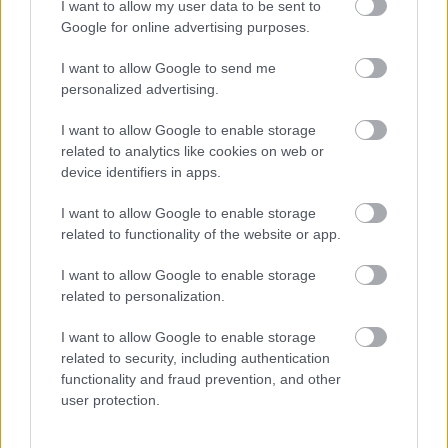
I want to allow my user data to be sent to
Google for online advertising purposes.
I want to allow Google to send me
personalized advertising.
I want to allow Google to enable storage
related to analytics like cookies on web or
device identifiers in apps.
I want to allow Google to enable storage
Címkék:
bűncselekmény
lakatos lakótelep
Fidesz
Pestlőrinc
related to functionality of the website or app.
Pesti Imre
Kádár Tibor
lipták telep
I want to allow Google to enable storage
related to personalization.
I want to allow Google to enable storage
Ajánlott bejegyzések:
related to security, including authentication
functionality and fraud prevention, and other
Pazarlást követel a Fidesz
user protection.
Pestszentimrén: olyan parkolót akarnak,
amit hamarosan el kellene bontani