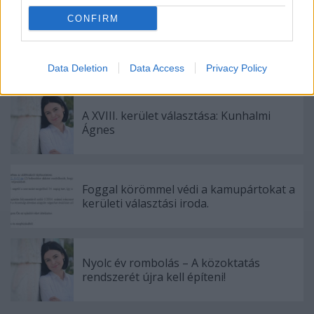
CONFIRM
Köddé vált a több mint ötvenmillió forint
támogatást kapó fideszes egyesület
Data Deletion
Data Access
Privacy Policy
A XVIII. kerület választása: Kunhalmi
Ágnes
Foggal körömmel védi a kamupártokat a
kerületi választási iroda.
Nyolc év rombolás – A közoktatás
rendszerét újra kell építeni!