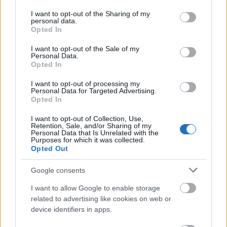
services and may gather and store information including but
not limited to your visit or usage behaviour. You may click to
I want to opt-out of the Sharing of my
personal data.
grant or deny consent to Google and its third-party tags to
Opted In
use your data for below specified purposes in below Google
consent section.
I want to opt-out of the Sale of my
Personal Data.
Opted In
A kocsit Ferihegyen bérelték egy osztrák cégtől.
Aztán Oláh azt is kiderítette, hogy szerinte ki a sofőr,
I want to opt-out of processing my
Personal Data for Targeted Advertising.
és hogy milyen cég alkalmazottja.
Mint kiderült az
Opted In
autót Kádár Tibor, a kerületi Fidesz képviselője
bérelte, és ő vezette
. A DK-s politikus feljelentést
I want to opt-out of Collection, Use,
Retention, Sale, and/or Sharing of my
tett. Amennyiben bűnösnek találják Kádár Tibort, le
Personal Data that Is Unrelated with the
kell mondania mandátumáról.
Purposes for which it was collected.
Opted Out
Google consents
I want to allow Google to enable storage
related to advertising like cookies on web or
device identifiers in apps.