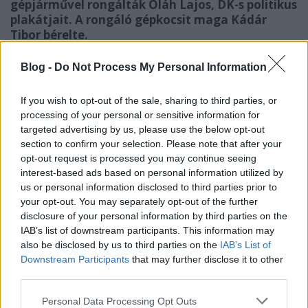
gépjárművel rongálták Oláh Lajos, DK-s politikus
plakátjait. A rongáló gépkocsit maga Kádár
Tibor bérelte.
Az Index
számolt
be róla, hogy
Teréz- és
Blog -
Do Not Process My Personal Information
Erzsébetvárosban szisztematikusan letépték és
tönkretették a választási plakátjait az ellenzéki
If you wish to opt-out of the sale, sharing to third parties, or
politikusnak.
Mivel megvolt, hogy milyen autóval
processing of your personal or sensitive information for
távoztak a plakáttépkedők, Oláhék
utánajártak
, mert
targeted advertising by us, please use the below opt-out
kiderült, osztrák rendszámú volt a kocsi.
section to confirm your selection. Please note that after your
opt-out request is processed you may continue seeing
interest-based ads based on personal information utilized by
us or personal information disclosed to third parties prior to
your opt-out. You may separately opt-out of the further
disclosure of your personal information by third parties on the
IAB’s list of downstream participants. This information may
also be disclosed by us to third parties on the
IAB’s List of
Downstream Participants
that may further disclose it to other
third parties.
Please note that this website/app uses one or more Google
Personal Data Processing Opt Outs