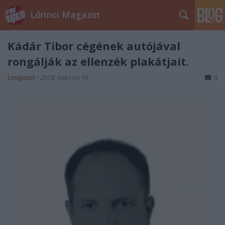
Lőrinci Magazin
Kádár Tibor cégének autójával
rongálják az ellenzék plakátjait.
Lmagazin
•
2018. március 16.
0