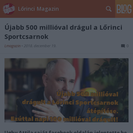
Lőrinci Magazin
Újabb 500 millióval drágul a Lőrinci
Sportcsarnok
Lmagazin
•
2018. december 19.
0
Ughy Attila saját facebook oldalán jelentette be,