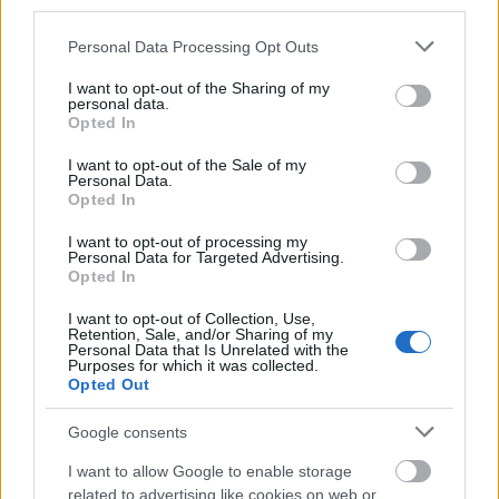
third parties.
Please note that this website/app uses one or more Google
Personal Data Processing Opt Outs
services and may gather and store information including but
not limited to your visit or usage behaviour. You may click to
I want to opt-out of the Sharing of my
personal data.
grant or deny consent to Google and its third-party tags to
Opted In
use your data for below specified purposes in below Google
consent section.
I want to opt-out of the Sale of my
Personal Data.
Opted In
I want to opt-out of processing my
Personal Data for Targeted Advertising.
Opted In
Kiváncsian várjuk, hogy a végén mennyibe fog
kerülni a kerületi adófizetőknek, a fideszes Bástya
I want to opt-out of Collection, Use,
Retention, Sale, and/or Sharing of my
Millenium Zrt által végzett felújítás. A piaci pletykák
Personal Data that Is Unrelated with the
már több, mint 3 milliárdról szólnak....
Purposes for which it was collected.
Opted Out
Google consents
I want to allow Google to enable storage
related to advertising like cookies on web or