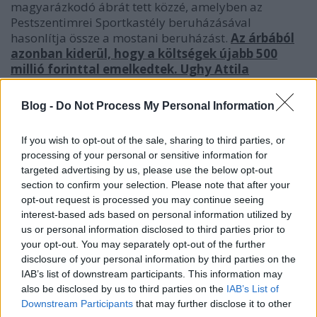
magyarázkodó ábrát tett közzé, amelyben az
Pestszentimrei Sportkastély beruházásával
hasonlítja össze a mostani beruházást.
Az árbából
azonban kiderül, hogy a költségek újabb 500
millió forinttal emelkedtek. Ughy Attila
tájékoztatása szerint az 500 millió forint
önkormányzati forrást 2,2 milliárd forint TAO
Blog -
Do Not Process My Personal Information
(adópénz) egészíti ki. Így a beruházás már 2,7
milliárd forintba fog kerülni az adófizetőknek.
Ez
If you wish to opt-out of the sale, sharing to third parties, or
alighanem új rekord a drágulásban, hisz múlt héten
processing of your personal or sensitive information for
csütörtökön, még "csupán" 2,2 milliárdba került a
targeted advertising by us, please use the below opt-out
felújítás.- Az új rekord a napi 100 milliós drágulás.
section to confirm your selection. Please note that after your
opt-out request is processed you may continue seeing
interest-based ads based on personal information utilized by
us or personal information disclosed to third parties prior to
your opt-out. You may separately opt-out of the further
disclosure of your personal information by third parties on the
IAB’s list of downstream participants. This information may
also be disclosed by us to third parties on the
IAB’s List of
Downstream Participants
that may further disclose it to other