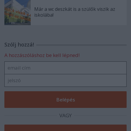
Már a wc deszkát is a szülők viszik az
iskolába!
Szólj hozzá!
A hozzászóláshoz be kell lépned!
VAGY