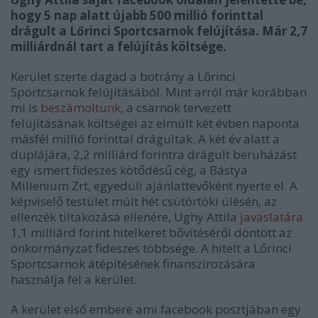
hogy 5 nap alatt újabb 500 millió forinttal
drágult a Lőrinci Sportcsarnok felújítása. Már 2,7
milliárdnál tart a felújítás költsége.
Kerület szerte dagad a botrány a Lőrinci
Sportcsarnok felújításából. Mint arról már korábban
mi is
beszámoltunk
, a csarnok tervezett
felújításának költségei az elmúlt két évben naponta
másfél millió forinttal drágultak. A két év alatt a
duplájára, 2,2 milliárd forintra drágult beruházást
egy ismert fideszes kötődésű cég, a Bástya
Millenium Zrt, egyedüli ajánlattevőként nyerte el. A
képviselő testület múlt hét csütörtöki ülésén, az
ellenzék tiltakozása ellenére, Ughy Attila
javaslatára
1,1 milliárd forint hitelkeret bővítéséről döntött az
önkormányzat fideszes többsége. A hitelt a Lőrinci
Sportcsarnok átépítésének finanszírozására
használja fel a kerület.
A kerület első embere ami facebook posztjában egy