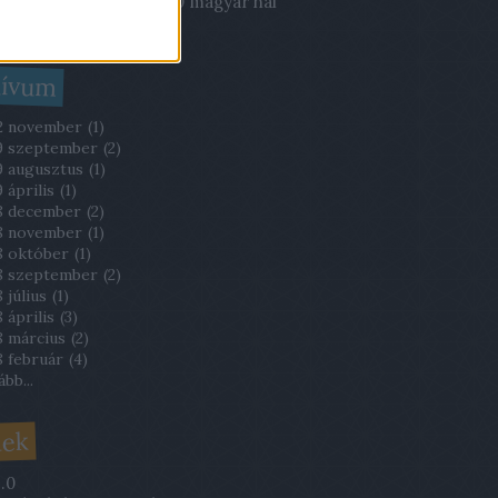
03.22. 21:51
)
Évente 700 magyar hal
órházi fertőzésben!
hívum
2 november
(
1
)
9 szeptember
(
2
)
9 augusztus
(
1
)
 április
(
1
)
8 december
(
2
)
8 november
(
1
)
8 október
(
1
)
8 szeptember
(
2
)
 július
(
1
)
 április
(
3
)
8 március
(
2
)
8 február
(
4
)
ább
...
dek
.0