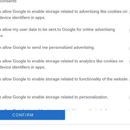
consents
csapa
Augusztustól
Garancsi
fel a 
rászabadul a
teherautói
o allow Google to enable storage related to advertising like cookies on
23:50
pokol Erzsébet
lepték el
evice identifiers in apps.
kézi
- Bélatelepre.
Pestszentimrét!
Nagy
o allow my user data to be sent to Google for online advertising
@Pun
s.
íme:
műsz
kérde
to allow Google to send me personalized advertising.
17:41
)
og.hu/api/trackback/id/15040932
újítj
taka
o allow Google to enable storage related to analytics like cookies on
szere
evice identifiers in apps.
szóró
értelmében felhasználói tartalomnak minősülnek, értük a
(
2017.
felelősséget nem vállal, azokat nem ellenőrzi. Kifogás esetén
o allow Google to enable storage related to functionality of the website
szülő
Felhasználási feltételekben
és az
adatvédelmi tájékoztatóban
.
foru
Közd
o allow Google to enable storage related to personalization.
kivág
(
2017.
jönn
ztrálj
! ‐
Belépés Facebookkal
o allow Google to enable storage related to security, including
hana
CONFIRM
cation functionality and fraud prevention, and other user protection.
kísér
elme