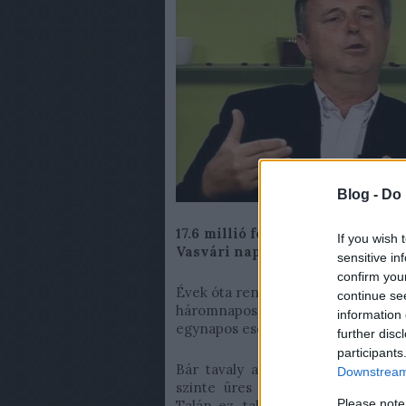
Blog -
Do 
17.6 millió forint. Tavaly ennyi
If you wish 
Vasvári napokra. A számlákat a
sensitive in
confirm you
Évek óta rendezik meg nyár elején
continue se
háromnapos, ám fellépők tekintet
information 
egynapos eseménnyé silányult.
further disc
participants
Bár tavaly az EDDA, idén pedig a
Downstream 
szinte üres programkínálat várta 
Please note
Talán ez, talán a tűző napon, ár