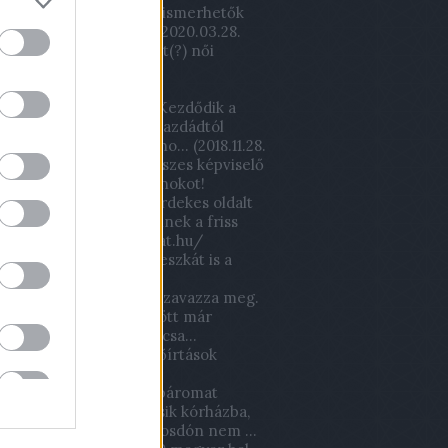
tban, de a filmen nem ismerhetők
játékosok... több kor...
(
2020.03.28.
)
Lőrinci Fonó – Kistext(?) női
labda mérkőzés
körúton túli magyar:
xsutawney Mormota: Kezdődik a
ak? Honnan tudjam? Gazdádtól
zd! Annyira beszívtál, ho...
(
2018.11.28.
2,2 milliárdért volt fideszes képviselő
a fel a Lőrinci sportcsarnokot!
csveca93:
Ha igazán érdekes oldalt
tnétek látni és érdekelnek a friss
lapok! :) www.ujsagomat.hu/
11.22. 18:04
)
Már a wc deszkát is a
k viszik az iskolába!
m:
A kucsák kisbetűvel szavazza meg.
ülő gyerekotthon mögött már
ták a halomit ez a félrecsa...
04.06. 19:51
)
Óriási erdőírtások
ek
bi97:
Mikor pár éve a páromat
tem kontrollra egy másik kórházba,
ntem a mosdóba, de mosdón nem ...