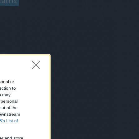
átrix
sonal or
ection to
ou may
 personal
out of the
 downstream
B’s List of
er and store