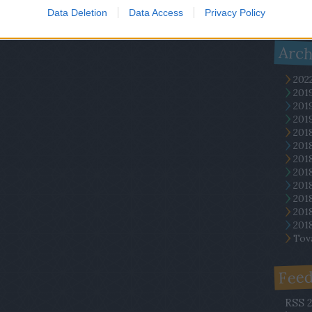
(
2017.
Data Deletion
Data Access
Privacy Policy
meg k
Arc
202
201
201
2019
201
201
201
201
2018
2018
201
201
Tov
Fee
RSS 2