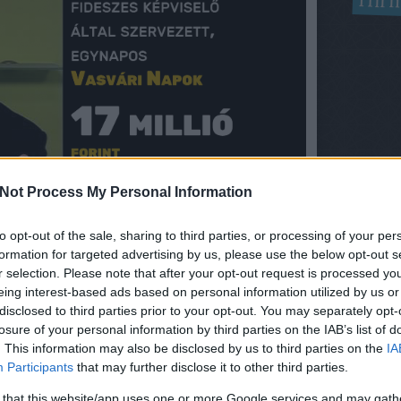
Hírm
Not Process My Personal Information
 közpénzt költött a város fideszes vezetése a
to opt-out of the sale, sharing to third parties, or processing of your per
zonban nem hajlandó nyilvánosságra hozni.
formation for targeted advertising by us, please use the below opt-out s
r selection. Please note that after your opt-out request is processed y
 a Vasvári Napokat, amely rendezvény a kezdeti
eing interest-based ads based on personal information utilized by us or
ében meglehetősen szegényes fesztiválból mára
disclosed to third parties prior to your opt-out. You may separately opt-
losure of your personal information by third parties on the IAB’s list of
. This information may also be disclosed by us to third parties on the
IA
z R-Go is fellépett, a költvégvetéshez képest
Participants
that may further disclose it to other third parties.
a Sporkastély melletti parkolóba látogatókat.
 that this website/app uses one or more Google services and may gath
nyék nélkül eltöltendő idő minden évben távol