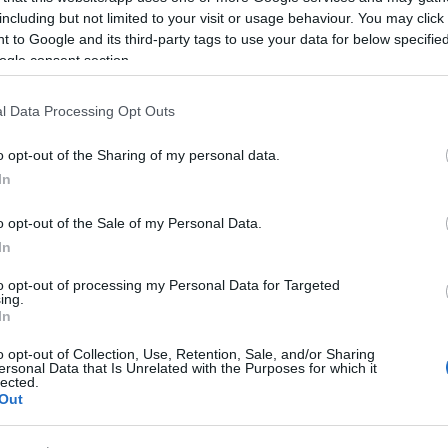
including but not limited to your visit or usage behaviour. You may click 
 to Google and its third-party tags to use your data for below specifi
ogle consent section.
ogy évről évre emelkednek a költségek. A
Capricco Kft. egy kopott pesterzsébeti házba
ajdonosa, a közösségi profilja szerint jelenleg
l Data Processing Opt Outs
Kere
n ő is a Dunakanyarba költözött volna, Bauer
mszédja volt. Persze, ez lehet a véletlen műve
o opt-out of the Sharing of my personal data.
In
rvezője az a Vasvári Pál Egyesület, amelynek
o opt-out of the Sale of my Personal Data.
Lőri
ormányzati képviselő. Bauer Ferenc és Tóth
In
A
lo
to opt-out of processing my Personal Data for Targeted
szer
ing.
nevű
In
megj
SZÓLJ HOZZÁ
szer
o opt-out of Collection, Use, Retention, Sale, and/or Sharing
ersonal Data that Is Unrelated with the Purposes for which it
lected.
Fris
Out
Gabc