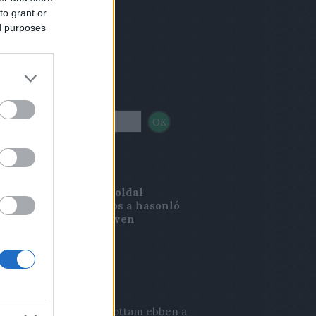
to grant or
ed purposes
sés
nci Magazin
rincimagazin.blog.hu
oldal
kesztősége nem azonos a hasonló
, Lőrinci Magazin néven
elenő sajtótermék
kesztőségével.
s topikok
a:
Én még valaha játszottam ebben a