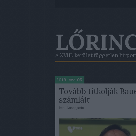
LŐRINC
A XVIII. kerület független hírpor
2019. sze 05.
Tovább titkolják Baue
számláit
írta:
Lmagazin