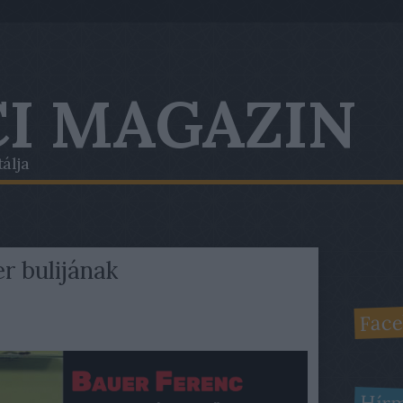
I MAGAZIN
tálja
r bulijának
Face