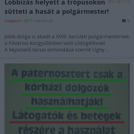
Lobbizás helyett a trópusokon
sütteti a hasát a polgármester!
Lmagazin
•
2017. március 02.
0
Jobb dolga is akadt a XVIII. kerületi polgármesternek
a Fővárosi közgyűlésben való üldögélésnél.
A képviselő társai elmondása szerint Ughy ...