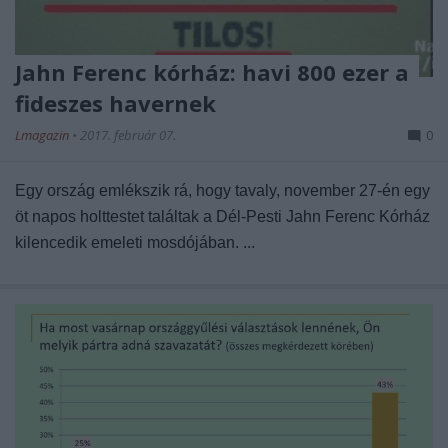
Jahn Ferenc kórház: havi 800 ezer a
fideszes havernek
Lmagazin
•
2017. február 07.
0
Egy ország emlékszik rá, hogy tavaly, november 27-én egy
öt napos holttestet találtak a Dél-Pesti Jahn Ferenc Kórház
kilencedik emeleti mosdójában. ...