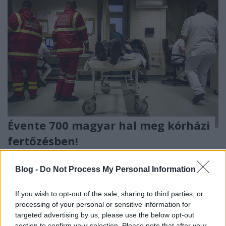
Évente 700 magyar hal meg kórházi
fertőzésben!
Lmagazin
•
2017. március 22.
2
Blog -
Do Not Process My Personal Information
Több beteg hal meg húsevő baktériumok és más
fertőzések miatt, mint autóbalesetben! A
If you wish to opt-out of the sale, sharing to third parties, or
döbbenetes adatok mögött a kórházakban
processing of your personal or sensitive information for
targeted advertising by us, please use the below opt-out
tapasztalható ...
section to confirm your selection. Please note that after your