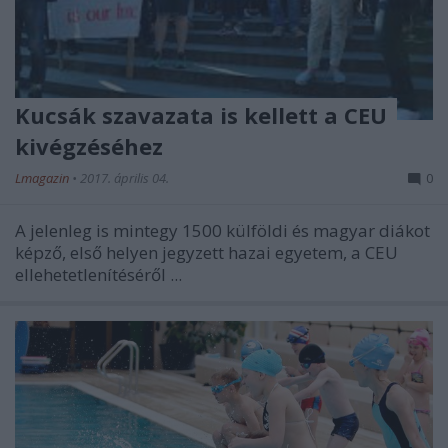
Kucsák szavazata is kellett a CEU
kivégzéséhez
Lmagazin
•
2017. április 04.
0
A jelenleg is mintegy 1500 külföldi és magyar diákot
képző, első helyen jegyzett hazai egyetem, a CEU
ellehetetlenítéséről ...