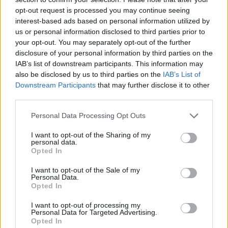
opt-out request is processed you may continue seeing
interest-based ads based on personal information utilized by
us or personal information disclosed to third parties prior to
your opt-out. You may separately opt-out of the further
disclosure of your personal information by third parties on the
IAB’s list of downstream participants. This information may
also be disclosed by us to third parties on the
IAB’s List of
Downstream Participants
that may further disclose it to other
third parties.
Please note that this website/app uses one or more Google
Personal Data Processing Opt Outs
services and may gather and store information including but
not limited to your visit or usage behaviour. You may click to
I want to opt-out of the Sharing of my
personal data.
grant or deny consent to Google and its third-party tags to
Opted In
use your data for below specified purposes in below Google
consent section.
Habonyék berágtak: jön az alkohol
I want to opt-out of the Sale of my
Personal Data.
szonda?
Opted In
Lmagazin
•
2017. március 20.
0
I want to opt-out of processing my
Personal Data for Targeted Advertising.
Opted In