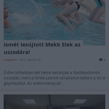
Ismét lesújtott Mekk Elek az
uszodára!
Lmagazin
•
2017. április 03.
0
Előre láthatóan két hétre bezárják a Kastélydombi
uszodát, mert a hírek szerint váratlanul betört a víz a
gépházába. Az önkormányzat ...