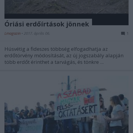
Óriási erdőírtások jönnek
Lmagazin
•
2017. április 06.
1
Húsvétig a fideszes többség elfogadhatja az
erdőtörvény módosítását, az új jogszabály alapján
több erdőt érinthet a tarvágás, és tönkre ...