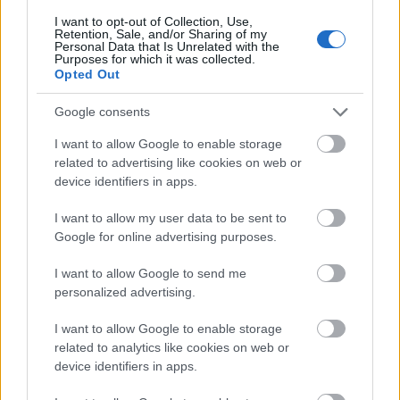
Egy vasárnap délelőtt is elég volt Kucsák László,
fideszes országgyűlési képviselőnek ahhoz, hogy
I want to opt-out of Collection, Use,
Retention, Sale, and/or Sharing of my
lenullázzon egy közel egy éve ...
Personal Data that Is Unrelated with the
Purposes for which it was collected.
Opted Out
Google consents
I want to allow Google to enable storage
related to advertising like cookies on web or
device identifiers in apps.
I want to allow my user data to be sent to
Google for online advertising purposes.
I want to allow Google to send me
personalized advertising.
I want to allow Google to enable storage
related to analytics like cookies on web or
Kevesebb 10 millióval drágábban.
device identifiers in apps.
Lmagazin
•
2017. március 20.
0