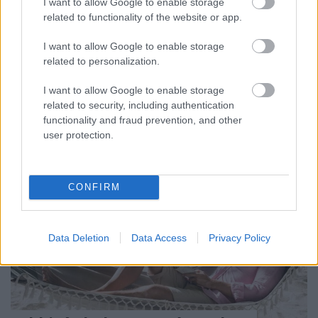
I want to allow Google to enable storage
related to functionality of the website or app.
A kerületbe is begyűrűzött az a gyakorlat, amit az
országban látunk az állami beszerzéseknél. Ezúttal
I want to allow Google to enable storage
10 millió forinttal többet költenek ...
related to personalization.
I want to allow Google to enable storage
related to security, including authentication
functionality and fraud prevention, and other
user protection.
CONFIRM
Data Deletion
Data Access
Privacy Policy