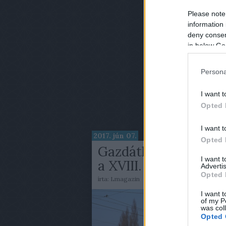
Please note
information 
deny consent
in below Go
Persona
I want t
Opted 
I want t
2017. jún 07.
Opted 
Gazdátlanul csak kul
I want 
a XVIII. kerület
Advertis
Opted 
írta:
Lmagazin
I want t
of my P
was col
Opted 