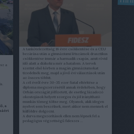
Hírm
A tankötelezettség 16 évre csökkentése és a CEU
bezárása után a gimnáziumi létszámok drasztikus
csökkentése immár a harmadik csapás, amit rövid
idő alatt a diákokra mér a hatalom. A tervek
sz a
szerint első körben a magán gimnáziumokat
tizedelnék meg, majd a jövő évi választások után
az összes többit.
A cél évről évre 30-35 ezer fiatal eltérítése a
is.
diploma megszerzésétől annak érdekében, hogy
Orbán országát jólfizetett, de esetleg lázadozó
okostojások helyett szorgos és jól irányítható
munkás tömeg töltse meg. Olyanok, akik idegen
ő, a
nyelvet sem beszélnek, mert akkor nem mennek el
sáért
külföldre dolgozni.
A durva megszorítások ellen nem lépnek fel a
pedagógus végzettségű fideszes ...