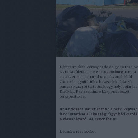
Látszatra több Városgazda dolgozó tesz-ve
XVIII. kerületben, de
Pestszentimre
mintha
rendszeresen kimaradna az útvonalukból.
Csokorba gyűjtöttük a hozzánk beérkező
panaszokat, sőt tartottunk egy helyi bejárást 
Elsőként Pestszentimre központi részét
térképeztük fel.
Itt a fideszes Bauer Ferenc a helyi képvisel
havi juttatása a lakossági ügyek felkarolá
a városházáról 430 ezer forint.
Lássuk a részleteket: