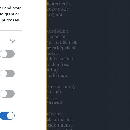
tban, de a filmen nem ismerhetők
er and store
játékosok... több kor...
(
2020.03.28.
to grant or
)
Lőrinci Fonó – Kistext(?) női
labda mérkőzés
ed purposes
körúton túli magyar:
xsutawney Mormota: Kezdődik a
ak? Honnan tudjam? Gazdádtól
zd! Annyira beszívtál, ho...
(
2018.11.28.
2,2 milliárdért volt fideszes képviselő
a fel a Lőrinci sportcsarnokot!
csveca93:
Ha igazán érdekes oldalt
tnétek látni és érdekelnek a friss
lapok! :) www.ujsagomat.hu/
11.22. 18:04
)
Már a wc deszkát is a
k viszik az iskolába!
m:
A kucsák kisbetűvel szavazza meg.
ülő gyerekotthon mögött már
ták a halomit ez a félrecsa...
04.06. 19:51
)
Óriási erdőírtások
ek
bi97:
Mikor pár éve a páromat
tem kontrollra egy másik kórházba,
ntem a mosdóba, de mosdón nem ...