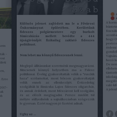
A kormá
Különös jelenet zajlódott ma le a Fővárosi
büntetn
Önkormányzat épületében. Kerületünk
Kucsák 
fideszes polgármestere egy burkolt
azonban
Simicskázás mellett bevédte a 444
hogy O
újságírónőjét fizikailag zaklató fideszes
pestsze
politikust.
asem
érdemi
gondol
ták -
Nem lehet ma könnyű fideszesnek lenni.
Vajnána
rosi
hozó ko
ületi
De nem
Meglepő állításunkat szeretnénk megmagyarázni.
ellehet
Nincsenek könnyű helyzetben ma a Fidesz
en,
tántorí
politikusai. Évekig gyakoroltatták velük a "ruszkik
iskolai
haza" szólamokat, most bőszen gyakoroltatják
. Erre
megdöb
velük ennek az ellenkezőjét. Évtizedekig
való ki
szolgálták ki Simicska Lajos fideszes oligarchát,
 2017-
A jelen
és annak érdekeit, most Mészárost kell szolgálni,
sak
és az előzőt megtagadni. Persze mielőtt túl
bb
mélyre süllyednénk a sajnálkozásban szögezzük
le gyorsan. Ezért nagyon jó fizetést adnak.
Ughy az ...