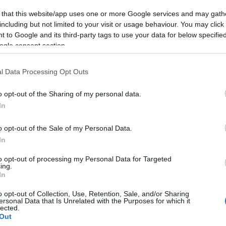
csapa
 that this website/app uses one or more Google services and may gath
fel a 
including but not limited to your visit or usage behaviour. You may click 
23:50
kézi
 to Google and its third-party tags to use your data for below specifi
Nagy
ogle consent section.
@Pun
műsz
l Data Processing Opt Outs
kérde
17:41
)
újítj
o opt-out of the Sharing of my personal data.
taka
In
szere
szóró
o opt-out of the Sale of my Personal Data.
(
2017.
2017. máj 31.
In
szülő
log
Megszívatják a
foru
to opt-out of processing my Personal Data for Targeted
Közd
gyengébb tanulókat
ing.
kivág
In
(
2017.
írta:
Lmagazin
jönn
o opt-out of Collection, Use, Retention, Sale, and/or Sharing
hana
ersonal Data that Is Unrelated with the Purposes for which it
kísér
lected.
Out
elme