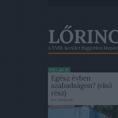
LŐRINC
A XVIII. kerület független hírpor
2017. júl 31.
Egész évben
szabadságon? (első
rész)
írta:
Lmagazin