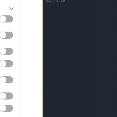
03.22. 21:51
)
Évente 700 magyar hal
órházi fertőzésben!
hívum
2 november
(
1
)
9 szeptember
(
2
)
9 augusztus
(
1
)
 április
(
1
)
8 december
(
2
)
8 november
(
1
)
8 október
(
1
)
8 szeptember
(
2
)
 július
(
1
)
 április
(
3
)
8 március
(
2
)
8 február
(
4
)
ább
...
dek
.0