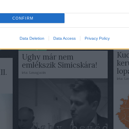
beje
Atom
beje
TOVÁBB
CONFIRM
ÁBB
2017. m
Data Deletion
Data Access
Privacy Policy
Enn
2017. máj 09.
Kuc
Ughy már nem
ker
emlékszik Simicskára!
lop
II.
írta:
Lmagazin
írta:
Lm