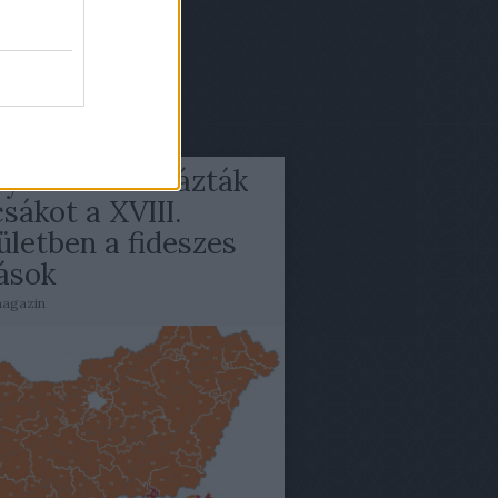
gyzések
,
kommentek
gyzések
,
kommentek
áj 06.
yi volt: lenullázták
sákot a XVIII.
ületben a fideszes
ások
agazin