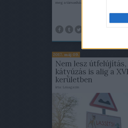
meg a társasházak. ...
TOV
2017. máj 09.
Nem lesz útfelújítás,
kátyúzás is alig a XVI
kerületben
írta:
Lmagazin