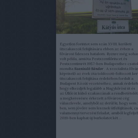
Egyetlen forintot sem szán XVIII. kerületi
útszakaszok felújítására ebben az évben a
fővárosi fideszes hatalom. Ilyenre még soh
volt példa, amióta Pestszentlőrincet és
Pestszentimrét 1957-ben Budapesthez csatol
mondta
Szaniszló Sándor
. A szocialista fővá
képviselő az évek óta toldozott-foltozott ker
útszakaszok felújítása érdekében fordult a
Budapest Közút vezetéséhez, annak érdekéb
hogy elkezdjék legalább a Nagykőrösi út és
az Üllői út külső szakaszának a rendbetételét
a megkeresésre érkezett a fővárosi cég
válaszlevele, amelyből az derül ki, hogy sem
ben, sem jövőre sem lesznek útfelújítások, c
valamennyi tervezési feladat, amiből legfelje
2019-ben kaphat új burkolatot két ...