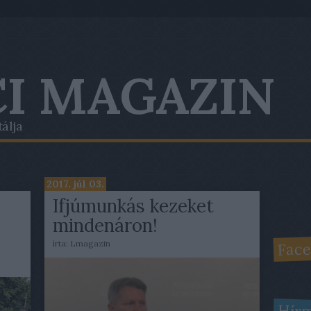
I MAGAZIN
tálja
2017. júl 03.
Ifjúmunkás kezeket
mindenáron!
Face
írta:
Lmagazin