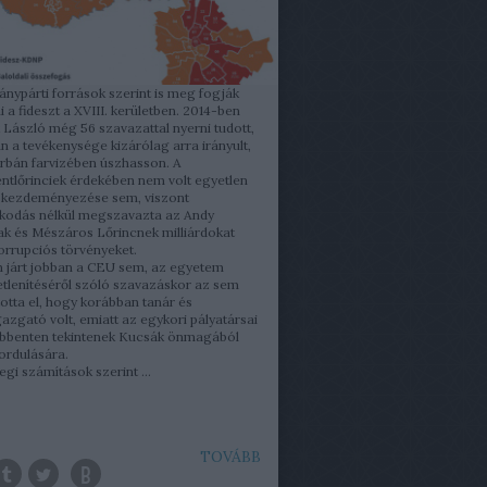
nypárti források szerint is meg fogják
i a fideszt a XVIII. kerületben. 2014-ben
László még 56 szavazattal nyerni tudott,
 a tevékenysége kizárólag arra irányult,
rbán farvizében úszhasson. A
ntlőrinciek érdekében nem volt egyetlen
 kezdeményezése sem, viszont
kodás nélkül megszavazta az Andy
k és Mészáros Lőrincnek milliárdokat
rrupciós törvényeket.
 járt jobban a CEU sem, az egyetem
etlenítéséről szóló szavazáskor az sem
totta el, hogy korábban tanár és
gazgató volt, emiatt az egykori pályatársai
benten tekintenek Kucsák önmagából
fordulására.
legi számítások szerint ...
TOVÁBB