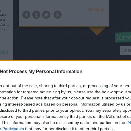
TOVÁBB
e
etét.
ta a
 Vasút
ák ...
Kere
ÁBB
Lőri
Not Process My Personal Information
A
lo
szer
to opt-out of the sale, sharing to third parties, or processing of your per
nevű
formation for targeted advertising by us, please use the below opt-out s
megj
r selection. Please note that after your opt-out request is processed y
szer
eing interest-based ads based on personal information utilized by us or
disclosed to third parties prior to your opt-out. You may separately opt-
Fris
losure of your personal information by third parties on the IAB’s list of
. This information may also be disclosed by us to third parties on the
IA
Participants
that may further disclose it to other third parties.
Gabc