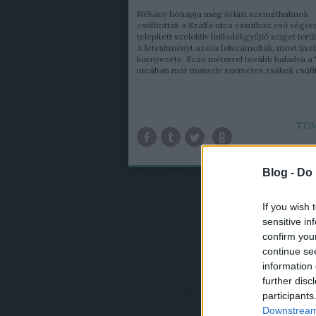
Néhány hónapja még óriási szeméthalmok
csúfították a Szálfa utca vasúthoz eső végér
telepített szelektív hulladékgyűjtő sziget terül
A létesítményt azóta felszámolták, most tisz
környezete. Száz méterrel tovább haladva a
utcában már masszív szemetes zsákok csúfítj
TOV
Blog -
Do 
If you wish 
sensitive in
confirm you
continue se
information 
further disc
participants
Downstream 