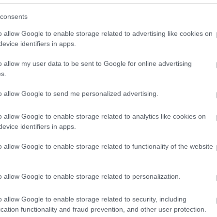
(
2017.
meg k
consents
o allow Google to enable storage related to advertising like cookies on
Arc
evice identifiers in apps.
202
o allow my user data to be sent to Google for online advertising
201
201
s.
2019
201
A jelenlegi oktatási követelmények között
to allow Google to send me personalized advertising.
esten,
csaknem százezer tanulási problémával küzdő
201
 az
gyerek próbál eljutni valahogy a tanév végéig az
201
tból
o allow Google to enable storage related to analytics like cookies on
országban. Többségük számára óriási csapást
201
jelent, hogy szeptembertől már nem kaphatnak
evice identifiers in apps.
2018
vidéki
olyan felmentéseket, például matematikából, vagy
2018
ger
fizikából, amelyek könnyebbséget jelentettek
o allow Google to enable storage related to functionality of the website
201
számukra az érettségihez vezető napi küszködés
során. A fideszes többség által erőből átvert
201
törvénymódosítás a Tanítanék Mozgalom
Tov
z
képviselője szerint a tanulók további tömeges
hogy a
o allow Google to enable storage related to personalization.
lemorzsolódásához és különösen a szegényebb
-es
családok gyermekei esetében az oktatási
Fee
g a
rendszerből való kieséshez vezet. Igaz a hatalom
t,
o allow Google to enable storage related to security, including
nem is igen tagadja, hogy ezekben a gyerekekben
cation functionality and fraud prevention, and other user protection.
látja a jövő közmunkásait és az új ...
RSS 2
ltak