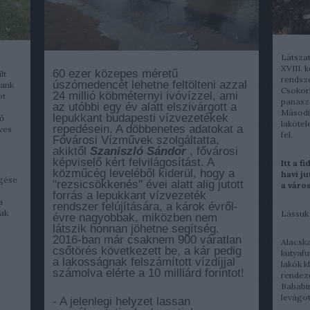
Látsza
XVIII. 
60 ezer közepes méretű
lt
rendsz
úszómedencét lehetne feltölteni azzal
bank
Csokor
24 millió köbméternyi ivóvízzel, ami
ot
panaszo
az utóbbi egy év alatt elszivárgott a
Második
lepukkant budapesti vízvezetékek
ő
lakótel
repedésein. A döbbenetes adatokat a
üves
fel.
Fővárosi Vízművek szolgáltatta,
akiktől
Szaniszló Sándor
, fővárosi
képviselő kért felvilágosítást. A
Itt a f
közműcég leveléből kiderül, hogy a
havi j
rgése
"rezsicsökkenés" évei alatt alig jutott
a város
forrás a lepukkant vízvezeték
a
rendszer felújítására, a károk évről-
nak
Lássuk 
évre nagyobbak, miközben nem
látszik honnan jöhetne segítség.
2016-ban már csaknem 900 váratlan
Alacska
csőtörés következett be, a kár pedig
kutyafu
a lakosságnak felszámított vízdíjjal
lakók k
számolva elérte a 10 milliárd forintot!
rendeze
Bababi
levágott
- A jelenlegi helyzet lassan