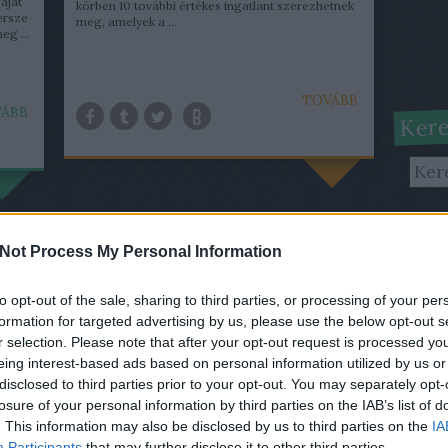
aját
körben 10 további értékes ingatlant szerezhetnek
ersze
meg, amelyek a ...
eg ...
TOVÁBB
ÁBB
Kere
Lőri
Not Process My Personal Information
A
lo
szer
to opt-out of the sale, sharing to third parties, or processing of your per
nevű
formation for targeted advertising by us, please use the below opt-out s
megj
r selection. Please note that after your opt-out request is processed y
szer
eing interest-based ads based on personal information utilized by us or
disclosed to third parties prior to your opt-out. You may separately opt-
Fris
losure of your personal information by third parties on the IAB’s list of
. This information may also be disclosed by us to third parties on the
IA
Gabc
Participants
that may further disclose it to other third parties.