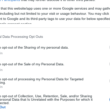
csapa
fel a 
 that this website/app uses one or more Google services and may gath
23:50
including but not limited to your visit or usage behaviour. You may click 
kézi
 to Google and its third-party tags to use your data for below specifi
Nagy
ogle consent section.
@Pun
műsz
kérde
l Data Processing Opt Outs
17:41
)
újítj
o opt-out of the Sharing of my personal data.
taka
2017. sze 01.
In
szere
Becsődölt a Bókay
szóró
iskola felújítása
(
2017.
o opt-out of the Sale of my Personal Data.
szülő
n
In
írta:
Lmagazin
foru
Közd
to opt-out of processing my Personal Data for Targeted
kivág
ing.
In
(
2017.
jönn
o opt-out of Collection, Use, Retention, Sale, and/or Sharing
hana
ersonal Data that Is Unrelated with the Purposes for which it
kísér
lected.
elme
Out