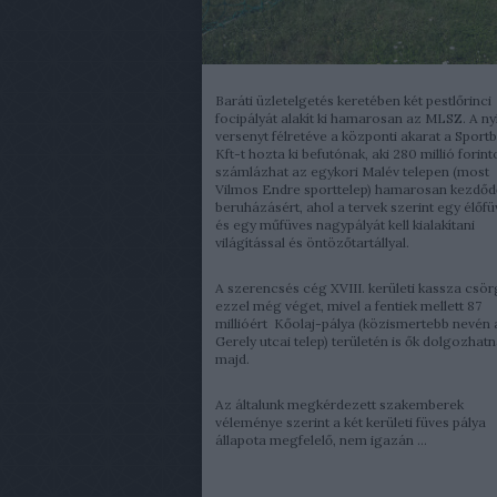
Baráti üzletelgetés keretében két pestlőrinci
focipályát alakít ki hamarosan az MLSZ. A nyí
versenyt félretéve a központi akarat a Sport
Kft-t hozta ki befutónak, aki 280 millió forint
számlázhat az egykori Malév telepen (most
Vilmos Endre sporttelep) hamarosan kezdőd
beruházásért, ahol a tervek szerint egy élőf
és egy műfüves nagypályát kell kialakítani
világítással és öntözőtartállyal.
A szerencsés cég XVIII. kerületi kassza csö
ezzel még véget, mivel a fentiek mellett 87
millióért Kőolaj-pálya (közismertebb nevén 
Gerely utcai telep) területén is ők dolgozhat
majd.
Az általunk megkérdezett szakemberek
véleménye szerint a két kerületi füves pálya
állapota megfelelő, nem igazán ...