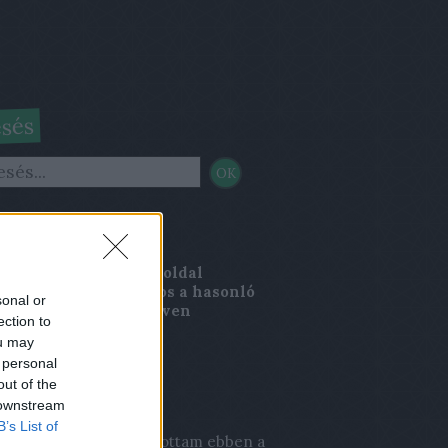
sés
nci Magazin
rincimagazin.blog.hu
oldal
kesztősége nem azonos a hasonló
sonal or
, Lőrinci Magazin néven
ection to
elenő sajtótermék
ou may
kesztőségével.
 personal
out of the
s topikok
 downstream
B’s List of
a:
Én még valaha játszottam ebben a