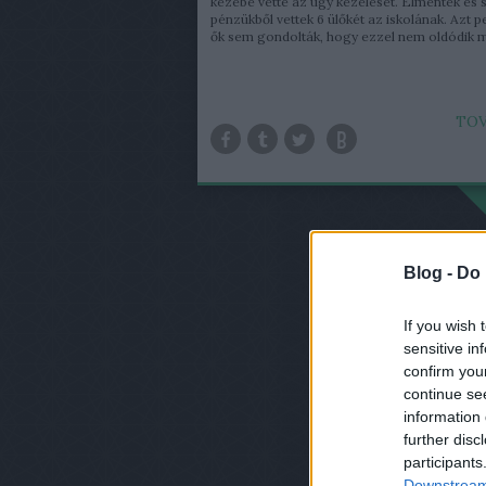
kezébe vette az ügy kezelését. Elmentek és s
pénzükből vettek 6 ülőkét az iskolának. Azt p
ők sem gondolták, hogy ezzel nem oldódik m
TOV
Blog -
Do 
If you wish 
sensitive in
confirm you
continue se
information 
further disc
participants
Downstream 