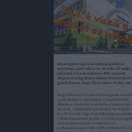
Anya! Egész nap nem tudtam pisilni az
iskolában, mert nincs wc deszka. El tudja
képzelni ezt a mondatot a XXI. századi
Magyarország fővárosában? Sok kerületi 
gondolta azt, hogy ilyen nincs. Pedig van..
Megdöbbentő beszámolókat kaptunk a kerül
egyik általános iskolájából. A Kastélydombi
Általános Iskola női toalettjében hiányoztak 
deszkák. A kisiskolás gyermekek, ha dolguk vo
közeli uszoda, vagy a sportkastély mosdóiba
voltak kénytelenek átjárni. A szerkesztőség
eljutott információk szerint helyzet
tarthatatlanságát több szülő is felismerte, és 