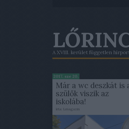
LŐRINC
A XVIII. kerület független hírpor
2017. sze 20.
Már a wc deszkát is 
szülők viszik az
iskolába!
írta:
Lmagazin