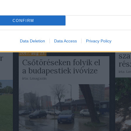
beje
Atom
beje
ÁBB
CONFIRM
TOVÁBB
2017. a
Data Deletion
Data Access
Privacy Policy
Egé
2017. aug 23.
sza
r
Csőtöréseken folyik el
rés
a budapestiek ivóvize
írta:
Lm
írta:
Lmagazin