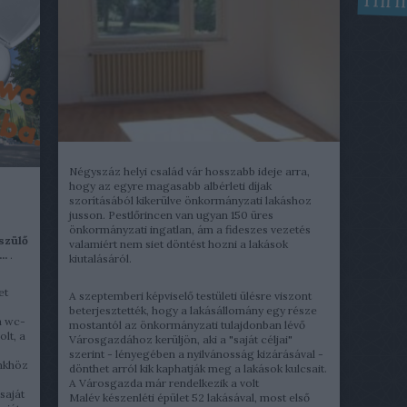
Hírm
Négyszáz helyi család vár hosszabb ideje arra,
hogy az egyre magasabb albérleti díjak
szorításából kikerülve önkormányzati lakáshoz
jusson. Pestlőrincen van ugyan 150 üres
önkormányzati ingatlan, ám a fideszes vezetés
szülő
valamiért nem siet döntést hozni a lakások
..
.
kiutalásáról.
et
A szeptemberi képviselő testületi ülésre viszont
beterjesztették, hogy a lakásállomány egy része
a wc-
mostantól az önkormányzati tulajdonban lévő
lt, a
Városgazdához kerüljön, aki a "saját céljai"
szerint - lényegében a nyilvánosság kizárásával -
ünkhöz
dönthet arról kik kaphatják meg a lakások kulcsait.
A Városgazda már rendelkezik a volt
saját
Malév készenléti épület 52 lakásával, most első