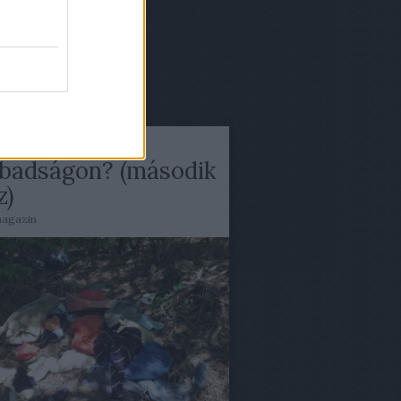
gyzések
,
kommentek
gyzések
,
kommentek
ug 01.
sz évben
badságon? (második
z)
agazin