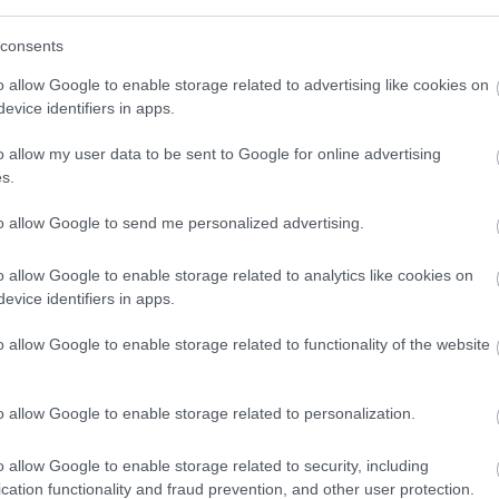
(
2017.
meg k
consents
Arc
o allow Google to enable storage related to advertising like cookies on
evice identifiers in apps.
202
"Kucsák László, Pestszentlőrinc-Pestszentimre
201
o allow my user data to be sent to Google for online advertising
országgyűlési képviselője lobbitevékenységének
lták,
201
és a kormánnyal összehangolt munkájának
s.
2019
eredményeként mintegy 200 millió forintos
zálló
201
keretösszegből két iskola és egy bölcsőde újulhat
n
to allow Google to send me personalized advertising.
meg a Környezeti és Energiahatékonysági
201
Operatív Program (KEHOP) keretében." - hirdette
201
nyár elején a fideszes képviselő közpénzből
201
o allow Google to enable storage related to analytics like cookies on
fenntartott házi médiája. A nagyszabású projekt
2018
evice identifiers in apps.
része lett volna a Bókay Iskola külső
sa
2018
homlokzatának szigetelése és a nyílászárók
cseréje is.
201
k
o allow Google to enable storage related to functionality of the website
201
Tov
A munkálatokról egy méretes hirdetőtáblát is
kitettek az iskola bejáratához, hogy jól lássa
k
o allow Google to enable storage related to personalization.
mindenki, aki arra jár és nem mellékesen szavazati
eket
Fee
joggal rendelkezik.
utcák
 él,
o allow Google to enable storage related to security, including
Ehhez képest a szeptember elsejei tanévnyitó
RSS 2
cation functionality and fraud prevention, and other user protection.
ünnepségen ...