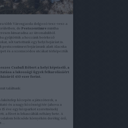
tra több Városgazda dolgozó tesz-vesz a
kerületben, de
Pestszentimre
mintha
eresen kimaradna az útvonalukból.
ba gyűjtöttük a hozzánk beérkező
kat, sőt tartottunk egy helyi bejárást is.
 pestszentimrei bejárásunk alatt Alacska
epet és a szomszédos utcákat térképeztük
ideszes Csabafi Róbert a helyi képviselő, a
uttatása a lakossági ügyek felkarolásáért
házáról 410 ezer forint.
mit találtunk:
 lakótelep közepén a játszóterek, a
ttató és a nagy közösségi tér (ahova a
b 15 éve egy közparkot szeretnének)
tt, a füvet is lekaszálták néhány hete. A
rodalom bölcsőde környékén derékig érő,
 ...