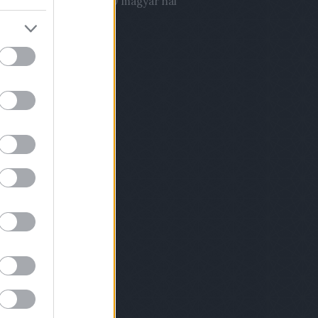
03.22. 21:51
)
Évente 700 magyar hal
órházi fertőzésben!
hívum
2 november
(
1
)
9 szeptember
(
2
)
9 augusztus
(
1
)
 április
(
1
)
8 december
(
2
)
8 november
(
1
)
8 október
(
1
)
8 szeptember
(
2
)
 július
(
1
)
 április
(
3
)
8 március
(
2
)
8 február
(
4
)
ább
...
dek
.0