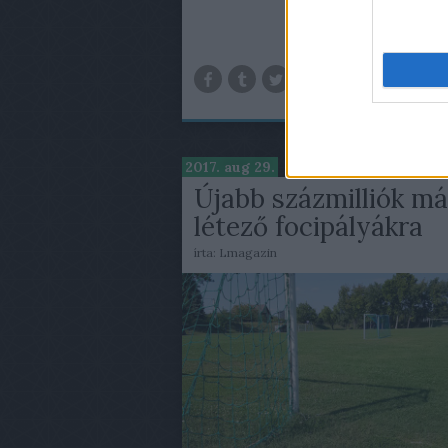
TOV
2017. aug 29.
Újabb százmilliók má
létező focipályákra
írta:
Lmagazin