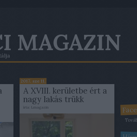
I MAGAZIN
tálja
2017. sze 11.
a
A XVIII. kerületbe ért a
nagy lakás trükk
Face
írta:
Lmagazin
Tová