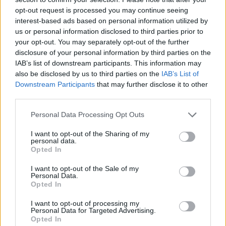
opt-out request is processed you may continue seeing
interest-based ads based on personal information utilized by
us or personal information disclosed to third parties prior to
your opt-out. You may separately opt-out of the further
disclosure of your personal information by third parties on the
IAB’s list of downstream participants. This information may
also be disclosed by us to third parties on the
IAB’s List of
Downstream Participants
that may further disclose it to other
third parties.
Please note that this website/app uses one or more Google
Personal Data Processing Opt Outs
services and may gather and store information including but
not limited to your visit or usage behaviour. You may click to
I want to opt-out of the Sharing of my
personal data.
grant or deny consent to Google and its third-party tags to
Opted In
use your data for below specified purposes in below Google
consent section.
Habonyék berágtak: jön az alkohol
I want to opt-out of the Sale of my
Personal Data.
szonda?
Opted In
Lmagazin
•
2017. március 20.
0
I want to opt-out of processing my
Personal Data for Targeted Advertising.
Opted In