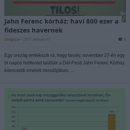
Jahn Ferenc kórház: havi 800 ezer a
fideszes havernek
Lmagazin
•
2017. február 07.
0
Egy ország emlékszik rá, hogy tavaly, november 27-én egy
öt napos holttestet találtak a Dél-Pesti Jahn Ferenc Kórház
kilencedik emeleti mosdójában. ...