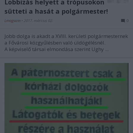
Lobbizás helyett a trópusokon
sütteti a hasát a polgármester!
Lmagazin
•
2017. március 02.
0
Jobb dolga is akadt a XVIII. kerületi polgármesternek
a Fővárosi közgyűlésben való üldögélésnél.
A képviselő társai elmondása szerint Ughy ...