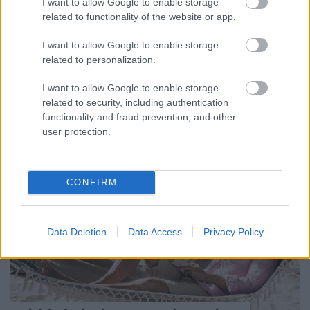
I want to allow Google to enable storage
related to functionality of the website or app.
A kerületbe is begyűrűzött az a gyakorlat, amit az
országban látunk az állami beszerzéseknél. Ezúttal
I want to allow Google to enable storage
10 millió forinttal többet költenek ...
related to personalization.
I want to allow Google to enable storage
related to security, including authentication
functionality and fraud prevention, and other
user protection.
CONFIRM
Data Deletion
Data Access
Privacy Policy