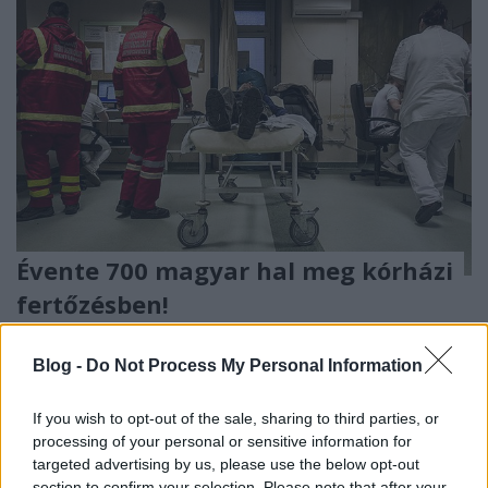
Évente 700 magyar hal meg kórházi
fertőzésben!
Lmagazin
•
2017. március 22.
2
Blog -
Do Not Process My Personal Information
Több beteg hal meg húsevő baktériumok és más
fertőzések miatt, mint autóbalesetben! A
If you wish to opt-out of the sale, sharing to third parties, or
döbbenetes adatok mögött a kórházakban
processing of your personal or sensitive information for
targeted advertising by us, please use the below opt-out
tapasztalható ...
section to confirm your selection. Please note that after your