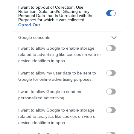
Egy vasárnap délelőtt is elég volt Kucsák László,
fideszes országgyűlési képviselőnek ahhoz, hogy
I want to opt-out of Collection, Use,
Retention, Sale, and/or Sharing of my
lenullázzon egy közel egy éve ...
Personal Data that Is Unrelated with the
Purposes for which it was collected.
Opted Out
Google consents
I want to allow Google to enable storage
related to advertising like cookies on web or
device identifiers in apps.
I want to allow my user data to be sent to
Google for online advertising purposes.
I want to allow Google to send me
personalized advertising.
I want to allow Google to enable storage
related to analytics like cookies on web or
Kevesebb 10 millióval drágábban.
device identifiers in apps.
Lmagazin
•
2017. március 20.
0