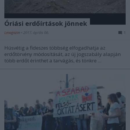
Óriási erdőírtások jönnek
Lmagazin
•
2017. április 06.
1
Húsvétig a fideszes többség elfogadhatja az
erdőtörvény módosítását, az új jogszabály alapján
több erdőt érinthet a tarvágás, és tönkre ...