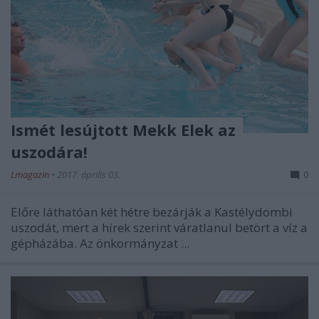
Ismét lesújtott Mekk Elek az
uszodára!
Lmagazin
•
2017. április 03.
0
Előre láthatóan két hétre bezárják a Kastélydombi
uszodát, mert a hírek szerint váratlanul betört a víz a
gépházába. Az önkormányzat ...