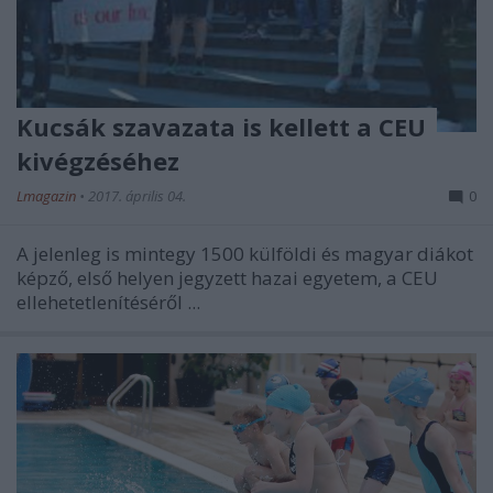
Kucsák szavazata is kellett a CEU
kivégzéséhez
Lmagazin
•
2017. április 04.
0
A jelenleg is mintegy 1500 külföldi és magyar diákot
képző, első helyen jegyzett hazai egyetem, a CEU
ellehetetlenítéséről ...