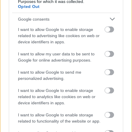
megmutat. Kerületünk legnépszerűbb politikusa
Purposes for which it was collected.
Opted Out
Kunhalmi Ágnes. A Publicus Intézet Vasárnapi Hírek
megbízásából készült…
Google consents
I want to allow Google to enable storage
related to advertising like cookies on web or
device identifiers in apps.
I want to allow my user data to be sent to
Google for online advertising purposes.
I want to allow Google to send me
personalized advertising.
I want to allow Google to enable storage
related to analytics like cookies on web or
device identifiers in apps.
I want to allow Google to enable storage
Tegyük helyre a dolgokat!
related to functionality of the website or app.
Lmagazin
•
2016. június 02.
0