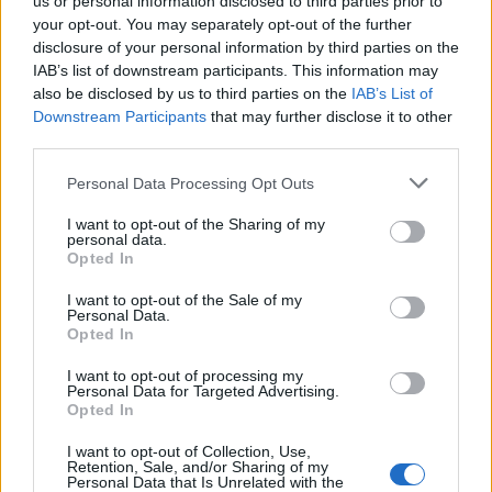
us or personal information disclosed to third parties prior to
your opt-out. You may separately opt-out of the further
disclosure of your personal information by third parties on the
IAB’s list of downstream participants. This information may
also be disclosed by us to third parties on the
IAB’s List of
Downstream Participants
that may further disclose it to other
third parties.
Please note that this website/app uses one or more Google
Personal Data Processing Opt Outs
services and may gather and store information including but
not limited to your visit or usage behaviour. You may click to
I want to opt-out of the Sharing of my
personal data.
grant or deny consent to Google and its third-party tags to
Opted In
use your data for below specified purposes in below Google
consent section.
I want to opt-out of the Sale of my
Jelentős előny Kunhalminál!
Personal Data.
Opted In
Lmagazin
•
2017. február 01.
0
I want to opt-out of processing my
Personal Data for Targeted Advertising.
Az elmúlt napokban megjelent közvélemény
Opted In
kutatások mind azt mutatják, hogy az MSZP
egyértelműen az ellenzék vezető ereje lett. A
I want to opt-out of Collection, Use,
Retention, Sale, and/or Sharing of my
legrfissebb fővárosi kutatás további adatokat is
Personal Data that Is Unrelated with the