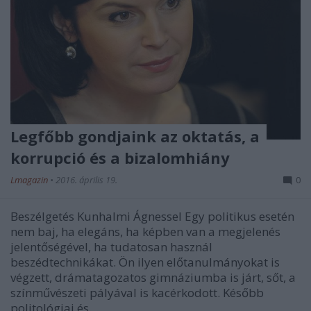
Legfőbb gondjaink az oktatás, a
korrupció és a bizalomhiány
Lmagazin
•
2016. április 19.
0
Beszélgetés Kunhalmi Ágnessel Egy politikus esetén
nem baj, ha elegáns, ha képben van a megjelenés
jelentőségével, ha tudatosan használ
beszédtechnikákat. Ön ilyen előtanulmányokat is
végzett, drámatagozatos gimnáziumba is járt, sőt, a
színművészeti pályával is kacérkodott. Később
politológiai és…