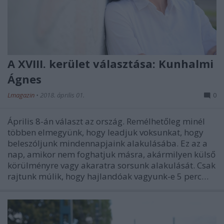
A XVIII. kerület választása: Kunhalmi
Ágnes
Lmagazin
•
2018. április 01.
0
Április 8-án választ az ország. Remélhetőleg minél
többen elmegyünk, hogy leadjuk voksunkat, hogy
beleszóljunk mindennapjaink alakulásába. Ez az a
nap, amikor nem foghatjuk másra, akármilyen külső
körülményre vagy akaratra sorsunk alakulását. Csak
rajtunk múlik, hogy hajlandóak vagyunk-e 5 perc…