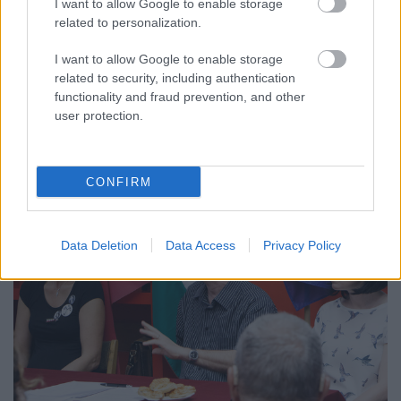
I want to allow Google to enable storage
related to personalization.
Molnár Gyula az MSZP egyik elnökaspiránsa adta
ezt a címet programjának, és a Bal18 fórumán ki is
I want to allow Google to enable storage
fejtette, mire gondol. Mint mondta, 2018-ban arról
related to security, including authentication
fognak a szavazók dönteni, hogy normális vagy úri
functionality and fraud prevention, and other
Magyarországot szeretnének-e. Ha valaki nem
user protection.
akarja, hogy Mészáros Lőrinc naponta keressen 9.5…
CONFIRM
Data Deletion
Data Access
Privacy Policy