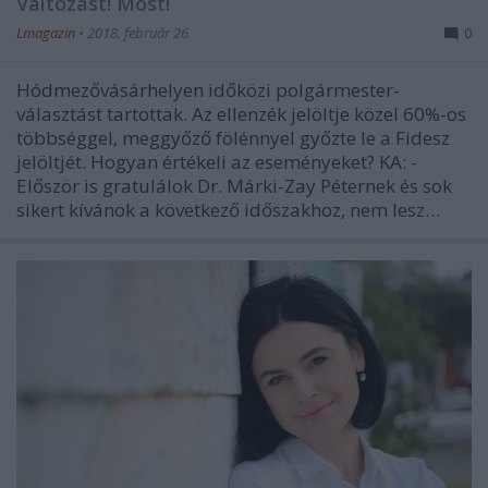
Változást! Most!
Lmagazin
•
2018. február 26.
0
Hódmezővásárhelyen időközi polgármester-
választást tartottak. Az ellenzék jelöltje közel 60%-os
többséggel, meggyőző fölénnyel győzte le a Fidesz
jelöltjét. Hogyan értékeli az eseményeket? KA: -
Először is gratulálok Dr. Márki-Zay Péternek és sok
sikert kívánok a következő időszakhoz, nem lesz…