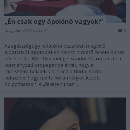
„Én csak egy ápolónő vagyok!”
Lmagazin
•
2016. május 31.
0
Az egészségügyi ellátórendszerben meglévő
áldatlan állapotok ellen harcot hirdető Fekete Ruhás
nővér volt a BAL 18 vendége. Sándor Mária idézte a
kormányzati propaganda érvét, hogy a
miniszterelnöknek azért kell a Budai Várba
költöznie, hogy méltó körülmények között
dolgozhasson. A „fekete ruhás”…