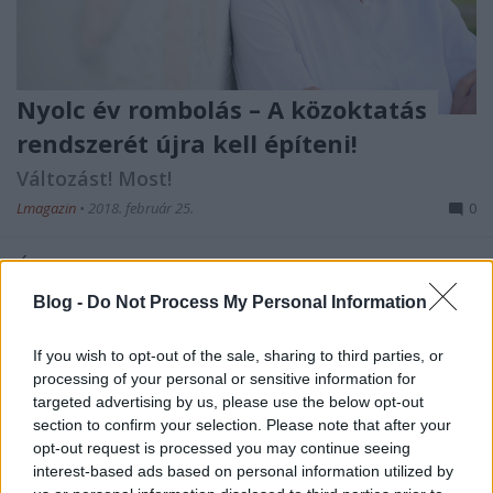
Nyolc év rombolás – A közoktatás
rendszerét újra kell építeni!
Változást! Most!
Lmagazin
•
2018. február 25.
0
Új oktatási törvényre van szükség, amely segít
visszaállítani a 18 éves tankötelezettségi korhatárt,
Blog -
Do Not Process My Personal Information
megállítja a funkcionális analfabétizmus arányának
növekedését, csillapítja az egyre súlyosabb
If you wish to opt-out of the sale, sharing to third parties, or
pedagógushiányt, elősegíti a drámai módon
processing of your personal or sensitive information for
lerontott szakképzés színvonalának emelését. Az új
targeted advertising by us, please use the below opt-out
oktatási…
section to confirm your selection. Please note that after your
opt-out request is processed you may continue seeing
interest-based ads based on personal information utilized by