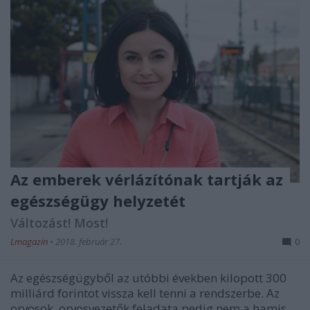
Az emberek vérlázítónak tartják az
egészségügy helyzetét
Változást! Most!
Lmagazin
•
2018. február 27.
0
Az egészségügyből az utóbbi években kilopott 300
milliárd forintot vissza kell tenni a rendszerbe. Az
orvosok, orvosvezetők feladata pedig nem a hamis