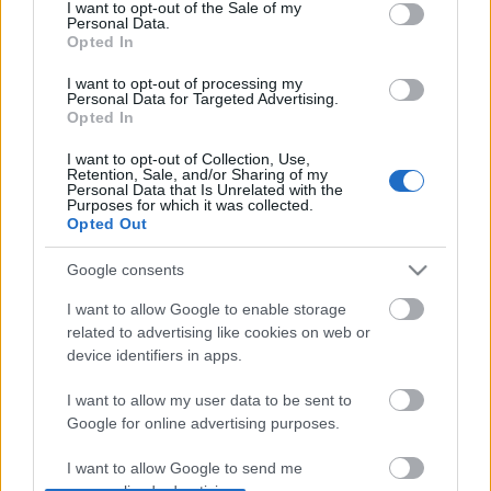
consent section.
I want to opt-out of the Sale of my
Personal Data.
Opted In
I want to opt-out of processing my
Personal Data for Targeted Advertising.
Opted In
I want to opt-out of Collection, Use,
Retention, Sale, and/or Sharing of my
Personal Data that Is Unrelated with the
Purposes for which it was collected.
Opted Out
Google consents
Nagy a baj a Horrorkórházban
I want to allow Google to enable storage
Lmagazin
•
2016. november 28.
1
related to advertising like cookies on web or
device identifiers in apps.
Öt napon át senki sem kereste azt a beteget, sem a
kórház, sem pedig a hozzátartozók, akit vasárnap
I want to allow my user data to be sent to
találtak meg holtan a délpesti Jahn Ferenc kórház 9.
Google for online advertising purposes.
emeleti mosdójában. A nyugdíjas korú áldozat még
I want to allow Google to send me
kedden lett rosszul a lepukkant mellékhelyiségben,
personalized advertising.