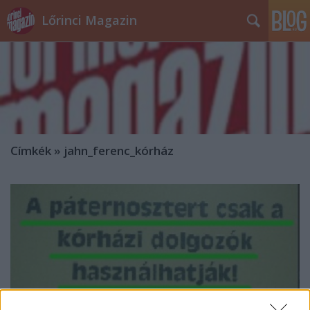
Lőrinci Magazin
Címkék
»
jahn_ferenc_kórház