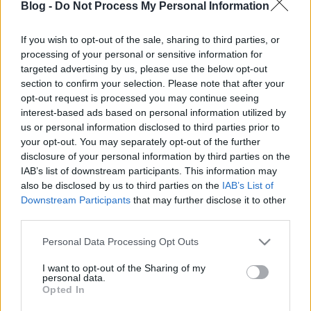
Blog -
Do Not Process My Personal Information
If you wish to opt-out of the sale, sharing to third parties, or
processing of your personal or sensitive information for
targeted advertising by us, please use the below opt-out
Jahn Ferenc kórház: havi 800 ezer a
section to confirm your selection. Please note that after your
opt-out request is processed you may continue seeing
fideszes havernek
interest-based ads based on personal information utilized by
us or personal information disclosed to third parties prior to
Lmagazin
•
2017. február 07.
0
your opt-out. You may separately opt-out of the further
disclosure of your personal information by third parties on the
Egy ország emlékszik rá, hogy tavaly, november 27-
IAB’s list of downstream participants. This information may
én egy öt napos holttestet találtak a Dél-Pesti Jahn
also be disclosed by us to third parties on the
IAB’s List of
Ferenc Kórház kilencedik emeleti mosdójában. Az
Downstream Participants
that may further disclose it to other
ügynek azóta sincs felelőse, holott utólag kiderült a
third parties.
kórházi takarításért egy vállalkozás havi 17 millió
Please note that this website/app uses one or more Google
Personal Data Processing Opt Outs
forintot tesz zsebre. -Az eset után…
services and may gather and store information including but
not limited to your visit or usage behaviour. You may click to
I want to opt-out of the Sharing of my
personal data.
grant or deny consent to Google and its third-party tags to
Opted In
use your data for below specified purposes in below Google