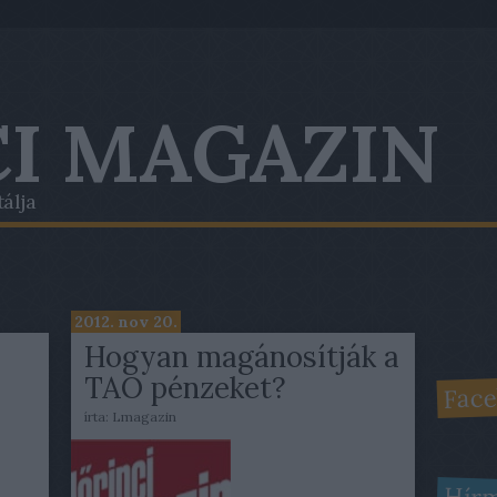
I MAGAZIN
tálja
2012. nov 20.
Hogyan magánosítják a
TAO pénzeket?
Face
írta:
Lmagazin