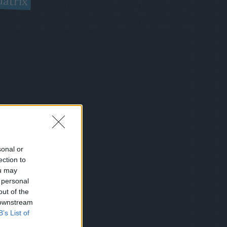
átrix
sonal or
ection to
ou may
 personal
out of the
 downstream
B’s List of