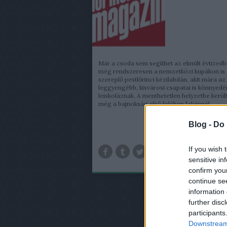
Már a csoda sem segíthet az elmúlt évtized
még rendszeresen a nemzetközi kupákon is
szereplő pestlőrinci kézilabdán, akit mára a
leggyengébb, kisvárosi csapatai is könnyedé
leiskoláznak. A menthetetlen helyzetbe került
még a bajnokság első felében faképnél…
Blog -
Do 
TOV
If you wish 
sensitive in
confirm you
continue se
information 
further disc
participants
Downstream 