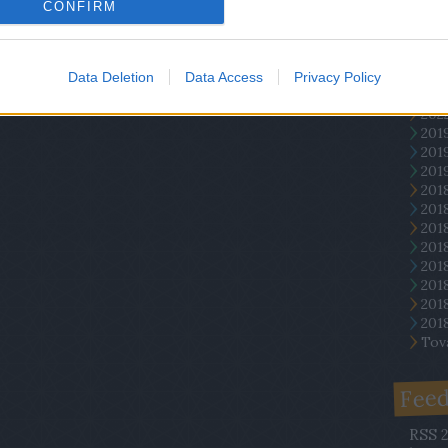
(
2017.
CONFIRM
meg k
Arc
Data Deletion
Data Access
Privacy Policy
202
201
201
2019
201
201
201
201
2018
2018
201
201
Tov
Fee
RSS 2