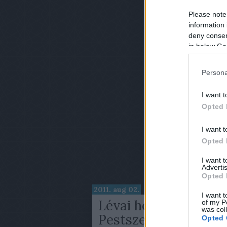
Please note
information 
deny consent
in below Go
Persona
I want t
Opted 
I want t
Opted 
I want 
Advertis
Opted 
2011. aug 02.
I want t
Lévai henger a
of my P
was col
Pestszentimrei
Opted 