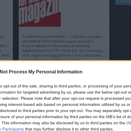
Hírm
ben
Korábbi bejegyzésünkből: "... A főváros egyetlen
élvonalbeli férfi kézilabdacsapata mögött a
z NB/I
Pestszentlőrinci Önkormányzat többségi
n
tulajdonában lévő FTC-PLER Kft. áll. A társaság a
 Plert
2011. augusztusi taggyűlésén a TAO-támogatás
sikeres lehívása érdekében döntést…
Not Process My Personal Information
ÁBB
TOVÁBB
to opt-out of the sale, sharing to third parties, or processing of your per
formation for targeted advertising by us, please use the below opt-out s
r selection. Please note that after your opt-out request is processed y
eing interest-based ads based on personal information utilized by us or
disclosed to third parties prior to your opt-out. You may separately opt-
losure of your personal information by third parties on the IAB’s list of
. This information may also be disclosed by us to third parties on the
IA
Participants
that may further disclose it to other third parties.