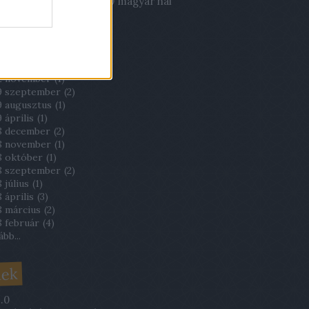
03.22. 21:51
)
Évente 700 magyar hal
órházi fertőzésben!
hívum
2 november
(
1
)
9 szeptember
(
2
)
9 augusztus
(
1
)
 április
(
1
)
8 december
(
2
)
8 november
(
1
)
8 október
(
1
)
8 szeptember
(
2
)
 július
(
1
)
 április
(
3
)
8 március
(
2
)
8 február
(
4
)
ább
...
dek
.0