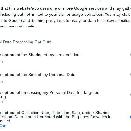
 that this website/app uses one or more Google services and may gath
including but not limited to your visit or usage behaviour. You may click 
 to Google and its third-party tags to use your data for below specifi
ogle consent section.
Kere
l Data Processing Opt Outs
o opt-out of the Sharing of my personal data.
In
Lőri
o opt-out of the Sale of my Personal Data.
A
lo
In
szer
nevű
to opt-out of processing my Personal Data for Targeted
megj
ing.
szer
In
o opt-out of Collection, Use, Retention, Sale, and/or Sharing
Fris
ersonal Data that Is Unrelated with the Purposes for which it
lected.
Out
Gabc