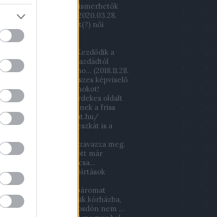
tban, de a filmen nem ismerhetők
játékosok... több kor...
(
2020.03.28.
)
Lőrinci Fonó – Kistext(?) női
labda mérkőzés
körúton túli magyar:
xsutawney Mormota: Kezdődik a
ak? Honnan tudjam? Gazdádtól
zd! Annyira beszívtál, ho...
(
2018.11.28.
2,2 milliárdért volt fideszes képviselő
a fel a Lőrinci sportcsarnokot!
csveca93:
Ha igazán érdekes oldalt
tnétek látni és érdekelnek a friss
lapok! :) www.ujsagomat.hu/
11.22. 18:04
)
Már a wc deszkát is a
k viszik az iskolába!
m:
A kucsák kisbetűvel szavazza meg.
ülő gyerekotthon mögött már
ták a halomit ez a félrecsa...
04.06. 19:51
)
Óriási erdőírtások
ek
bi97:
Mikor pár éve a páromat
tem kontrollra egy másik kórházba,
ntem a mosdóba, de mosdón nem ...