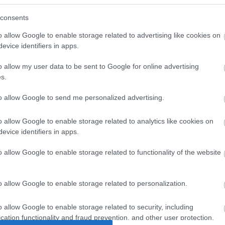
csapa
fel a 
consents
23:50
kézi
o allow Google to enable storage related to advertising like cookies on
Nagy
evice identifiers in apps.
@Pun
műsz
o allow my user data to be sent to Google for online advertising
kérde
s.
17:41
)
újítj
to allow Google to send me personalized advertising.
taka
szere
szóró
o allow Google to enable storage related to analytics like cookies on
(
2017.
evice identifiers in apps.
llátó
szülő
foru
o allow Google to enable storage related to functionality of the website
Közd
kivág
(
2017.
o allow Google to enable storage related to personalization.
jönn
hana
ÁBB
kísér
o allow Google to enable storage related to security, including
elme
cation functionality and fraud prevention, and other user protection.