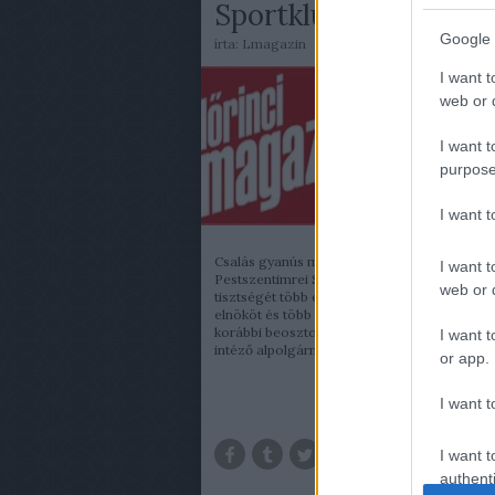
Sportklub környékén
Google 
írta:
Lmagazin
I want t
web or d
I want t
purpose
I want 
Csalás gyanús módon zajlott a napokban a
I want t
Pestszentimrei Sportkör (PSK) tisztújítása. A
web or d
tisztségét több éven át közmegelégedéssel e
elnököt és több vezetőtársát úgy váltatta le a
korábbi beosztottja, a jelenleg sportügyeket
I want t
intéző alpolgármester, hogy előtte…
or app.
I want t
TOV
I want t
authenti