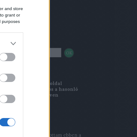
er and store
to grant or
ed purposes
sés
nci Magazin
rincimagazin.blog.hu
oldal
kesztősége nem azonos a hasonló
, Lőrinci Magazin néven
elenő sajtótermék
kesztőségével.
s topikok
a:
Én még valaha játszottam ebben a