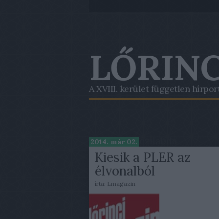
LŐRINC
A XVIII. kerület független hírpor
Címkék
»
kézilabda
2014. már 02.
Kiesik a PLER az
élvonalból
írta:
Lmagazin