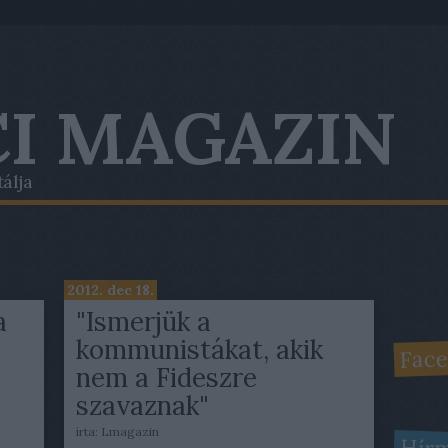
I MAGAZIN
tálja
2012. dec 18.
a
"Ismerjük a
kommunistákat, akik
Face
nem a Fideszre
szavaznak"
írta:
Lmagazin