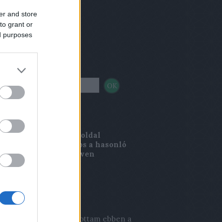
er and store
to grant or
ed purposes
sés
nci Magazin
rincimagazin.blog.hu
oldal
kesztősége nem azonos a hasonló
, Lőrinci Magazin néven
elenő sajtótermék
kesztőségével.
s topikok
a:
Én még valaha játszottam ebben a