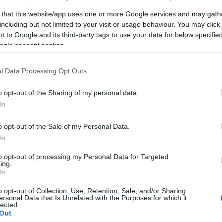
 that this website/app uses one or more Google services and may gath
including but not limited to your visit or usage behaviour. You may click 
 to Google and its third-party tags to use your data for below specifi
ogle consent section.
Kere
l Data Processing Opt Outs
o opt-out of the Sharing of my personal data.
In
Lőri
o opt-out of the Sale of my Personal Data.
A
lo
In
szer
nevű
to opt-out of processing my Personal Data for Targeted
megj
ing.
szer
In
o opt-out of Collection, Use, Retention, Sale, and/or Sharing
Fris
ersonal Data that Is Unrelated with the Purposes for which it
lected.
Out
Gabc