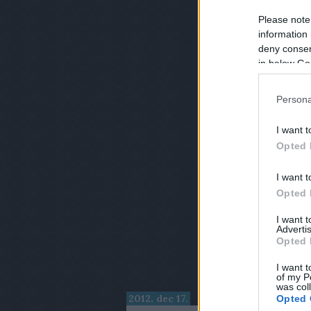
Please note
information 
deny consent
in below Go
Persona
I want t
Opted 
I want t
Opted 
I want 
Advertis
Opted 
I want t
of my P
was col
2012. dec 17.
Opted 