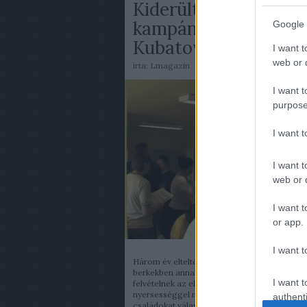
Kiderült a titok: így
kampányolnak
Google 
Kubatovék
I want t
web or d
írta:
Lmagazin
I want t
purpose
I want 
I want t
web or d
I want t
or app.
I want t
Három év elteltével is kínos lehet fideszes
berkekben annak az eddig sikeresen titkolt fi
I want t
felvételnek az előkerülése, amely leplezetlen
nyersességgel mutatja be, hogyan lehet a
authenti
családokat választási szimpátiájuk alapján e