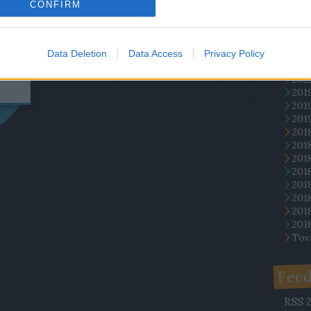
(
2017.
CONFIRM
meg k
Arc
Data Deletion
Data Access
Privacy Policy
ÁBB
202
201
201
2019
201
201
201
201
2018
2018
201
201
Tov
Fee
RSS 2