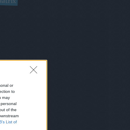
átrix
sonal or
ection to
ou may
 personal
out of the
 downstream
B’s List of