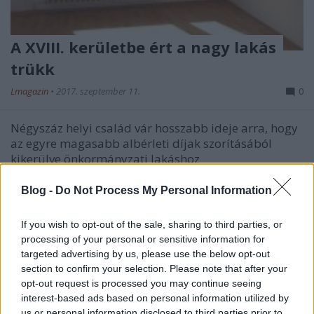
A XVIII. kerületbe ért a nagy lakás
trükk
Lmagazin
•
2017. szeptember 11.
0
Négyszáz helyi család vár hosszabb ideje arra, hogy
az egyre magasabb albérleti díjak szorításából
kikerülve önkormányzati lakáshoz
jusson. Pestlőrincen van ugyan 150 üres
önkormányzati ingatlan, ám a fideszes vezetés
Blog -
Do Not Process My Personal Information
valamiért nem siet döntést hozni a lakások
kiutalásáról. A szeptemberi képviselő…
If you wish to opt-out of the sale, sharing to third parties, or
processing of your personal or sensitive information for
targeted advertising by us, please use the below opt-out
section to confirm your selection. Please note that after your
opt-out request is processed you may continue seeing
interest-based ads based on personal information utilized by
us or personal information disclosed to third parties prior to