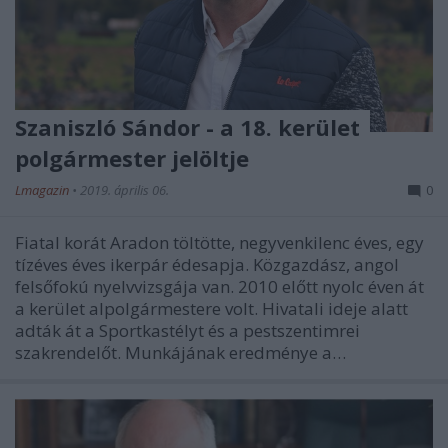
Szaniszló Sándor - a 18. kerület
polgármester jelöltje
Lmagazin
•
2019. április 06.
0
Fiatal korát Aradon töltötte, negyvenkilenc éves, egy
tízéves éves ikerpár édesapja. Közgazdász, angol
felsőfokú nyelvvizsgája van. 2010 előtt nyolc éven át
a kerület alpolgármestere volt. Hivatali ideje alatt
adták át a Sportkastélyt és a pestszentimrei
szakrendelőt. Munkájának eredménye a…