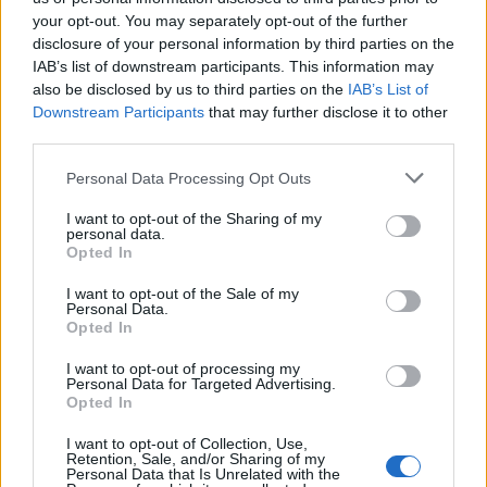
your opt-out. You may separately opt-out of the further
disclosure of your personal information by third parties on the
IAB’s list of downstream participants. This information may
also be disclosed by us to third parties on the
IAB’s List of
Downstream Participants
that may further disclose it to other
third parties.
Please note that this website/app uses one or more Google
Personal Data Processing Opt Outs
services and may gather and store information including but
not limited to your visit or usage behaviour. You may click to
I want to opt-out of the Sharing of my
Brutális zaj és gazdátlanság
personal data.
grant or deny consent to Google and its third-party tags to
Opted In
use your data for below specified purposes in below Google
Erzsébet-Bélatelepen
consent section.
I want to opt-out of the Sale of my
Lmagazin
•
2017. szeptember 05.
0
Personal Data.
Opted In
Az utóbbi hetekben számos lakossági észrevételt
I want to opt-out of processing my
Personal Data for Targeted Advertising.
kaptunk amelyek azt kifogásolták, hogy Erzsébet-
Opted In
Bélatelepen néhány csendesebb év után ismét
megnőtt a felszálló repülőgépek által okozott zaj,
I want to opt-out of Collection, Use,
sok helyen ápolatlan a közterület, a helyben élők
Retention, Sale, and/or Sharing of my
Personal Data that Is Unrelated with the
panaszaival nem igazán törődik az önkormányzat.