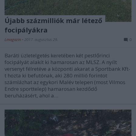
Újabb százmilliók már létező
focipályákra
Lmagazin
•
2017. augusztus 29.
0
Baráti üzletelgetés keretében két pestlőrinci
focipályát alakít ki hamarosan az MLSZ. A nyílt
versenyt félretéve a központi akarat a Sportbank Kft-
t hozta ki befutónak, aki 280 millió forintot
számlázhat az egykori Malév telepen (most Vilmos
Endre sporttelep) hamarosan kezdődő
beruházásért, ahol a…