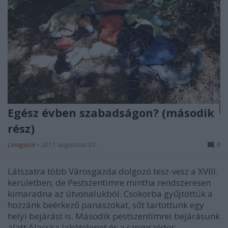
Egész évben szabadságon? (második
rész)
Lmagazin
•
2017. augusztus 01.
0
Látszatra több Városgazda dolgozó tesz-vesz a XVIII.
kerületben, de Pestszentimre mintha rendszeresen
kimaradna az útvonalukból. Csokorba gyűjtöttük a
hozzánk beérkező panaszokat, sőt tartottunk egy
helyi bejárást is. Második pestszentimrei bejárásunk
alatt Alacska lakótelepet és a szomszédos…