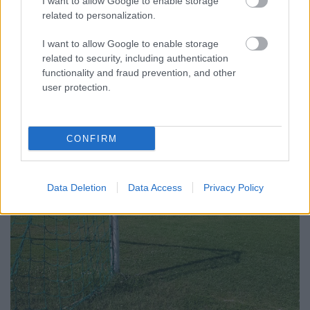
I want to allow Google to enable storage
"Kucsák László, Pestszentlőrinc-Pestszentimre
related to personalization.
országgyűlési képviselője lobbitevékenységének és a
kormánnyal összehangolt munkájának
I want to allow Google to enable storage
eredményeként mintegy 200 millió forintos
related to security, including authentication
keretösszegből két iskola és egy bölcsőde újulhat
functionality and fraud prevention, and other
meg a Környezeti és Energiahatékonysági Operatív
user protection.
Program (KEHOP)…
CONFIRM
Data Deletion
Data Access
Privacy Policy