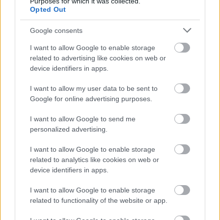
Purposes for which it was collected.
Tény,…
Opted Out
Google consents
I want to allow Google to enable storage
related to advertising like cookies on web or
device identifiers in apps.
I want to allow my user data to be sent to
Google for online advertising purposes.
I want to allow Google to send me
personalized advertising.
I want to allow Google to enable storage
related to analytics like cookies on web or
device identifiers in apps.
Becsődölt a Bókay iskola felújítása
I want to allow Google to enable storage
Lmagazin
•
2017. szeptember 01.
0
related to functionality of the website or app.