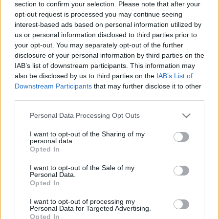
section to confirm your selection. Please note that after your
Ágnes és Ternyák András a…
opt-out request is processed you may continue seeing
interest-based ads based on personal information utilized by
126 ezerért bort vettek Werner Péter
us or personal information disclosed to third parties prior to
your opt-out. You may separately opt-out of the further
családi cégétől.
disclosure of your personal information by third parties on the
IAB’s list of downstream participants. This information may
Lmagazin
•
2013. június 14.
1
also be disclosed by us to third parties on the
IAB’s List of
Downstream Participants
that may further disclose it to other
A botrány kapcsán előkerült dokumentum
third parties.
bizonyítja a Magyar Narancs tegnapi számában
megjelent állítást, amely szerint módszeresen
Please note that this website/app uses one or more Google
Personal Data Processing Opt Outs
services and may gather and store information including but
szipkázzák ki a kerületi és a csepeli közpénzeket a
not limited to your visit or usage behaviour. You may click to
I want to opt-out of the Sharing of my
Fideszhez köthető haveroknak és rokonoknak. A nagy
personal data.
grant or deny consent to Google and its third-party tags to
port felkavart írásunkban tegnap…
Opted In
use your data for below specified purposes in below Google
consent section.
I want to opt-out of the Sale of my
Kerületi fideszes pénzszivattyút
Personal Data.
Opted In
leplezett le a sajtó!
I want to opt-out of processing my
Lmagazin
•
2013. június 13.
4
Personal Data for Targeted Advertising.
Opted In