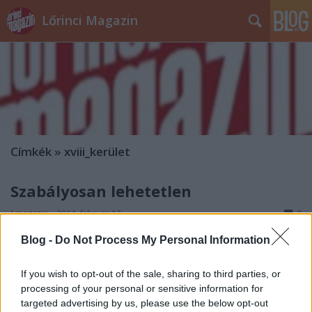
Lőrinci Magazin
Címkék
»
xviii_kerület
Szabályosan lehetetlen
Lmagazin
•
2014. február 17.
0
Blog -
Do Not Process My Personal Information
Átgondolatlan táblázásokkal lehetetlenítik el a
Mikszáth utca lakóinak életét a csatornázás
If you wish to opt-out of the sale, sharing to third parties, or
ürügyén. A lakók hiába jelezték a problémát az
processing of your personal or sensitive information for
önkormányzatnak, válaszra sem méltatták őket.
targeted advertising by us, please use the below opt-out
Most az ellenzékhez fordultak segítségért. Kunhalmi