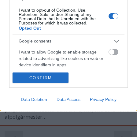
Kiderült, amit sokan sejtettek. Pestszentlőrinc és
I want to opt-out of Collection, Use,
Csepel közpénzeit módszeresen megcsapoló fideszes
Retention, Sale, and/or Sharing of my
Personal Data that Is Unrelated with the
pénzszivattyút leplezett le a Magyar Narancs című
Purposes for which it was collected.
hetilap ma megjelenő száma. A cikk részletesen
Opted Out
feltárja Ughy Attila polgármester múltját. Ebből
kiderül, hogyan és mikor…
Google consents
I want to allow Google to enable storage
Sorba állítják a pedagógusokat
related to advertising like cookies on web or
device identifiers in apps.
Lmagazin
•
2011. augusztus 24.
0
I want to allow my user data to be sent to
CONFIRM
Tanévkezdő munkaértekezletre hívták
Google for online advertising purposes.
Pestszentlőrinc iskolaigazgatóit és óvoda vezetőit bő
egy héttel az iskolák kapuinak hivatalos megnyitása
I want to allow Google to send me
Data Deletion
Data Access
Privacy Policy
előtt. Ahogy lenni szokott, az értekezletet összehívó
personalized advertising.
polgármester ezúttal sem ért rá, helyette Lévai István
I want to allow Google to enable storage
alpolgármester…
related to analytics like cookies on web or
device identifiers in apps.