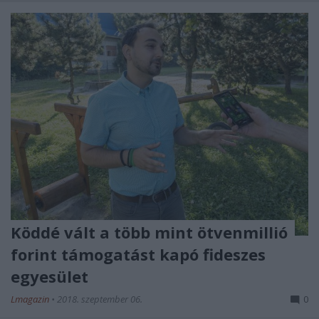
Köddé vált a több mint ötvenmillió
forint támogatást kapó fideszes
egyesület
Lmagazin
•
2018. szeptember 06.
0