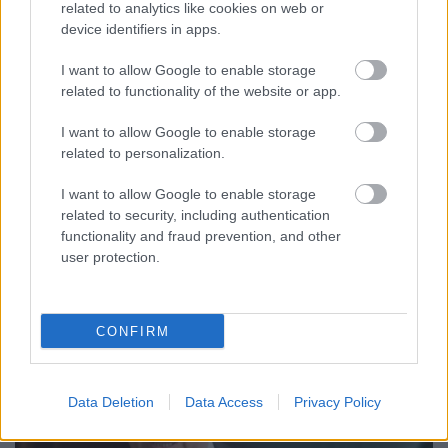
related to analytics like cookies on web or
device identifiers in apps.
I want to allow Google to enable storage
Újabb 500 millióval drágul a Lőrinci
related to functionality of the website or app.
Sportcsarnok
I want to allow Google to enable storage
related to personalization.
Lmagazin
•
2018. december 19.
0
I want to allow Google to enable storage
Ughy Attila saját facebook oldalán jelentette be,
related to security, including authentication
hogy 5 nap alatt újabb 500 millió forinttal drágult a
functionality and fraud prevention, and other
Lőrinci Sportcsarnok felújítása. Már 2,7 ...
user protection.
CONFIRM
Data Deletion
Data Access
Privacy Policy