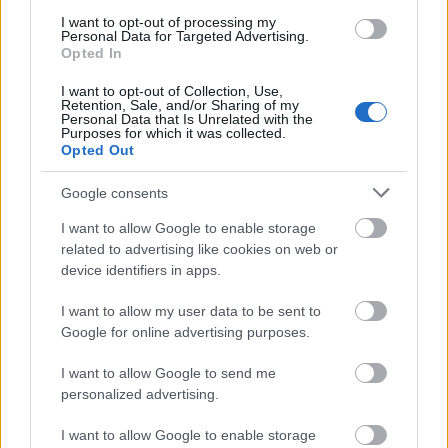
I want to opt-out of processing my
Szaniszló Sándor - a 18. kerület
Personal Data for Targeted Advertising.
Opted In
polgármester jelöltje
I want to opt-out of Collection, Use,
Lmagazin
•
2019. április 06.
0
Retention, Sale, and/or Sharing of my
Personal Data that Is Unrelated with the
Purposes for which it was collected.
Fiatal korát Aradon töltötte, negyvenkilenc éves, egy
Opted Out
tízéves éves ikerpár édesapja. Közgazdász, angol
felsőfokú nyelvvizsgája van. 2010 előtt ...
Google consents
I want to allow Google to enable storage
related to advertising like cookies on web or
device identifiers in apps.
I want to allow my user data to be sent to
Google for online advertising purposes.
I want to allow Google to send me
personalized advertising.
I want to allow Google to enable storage