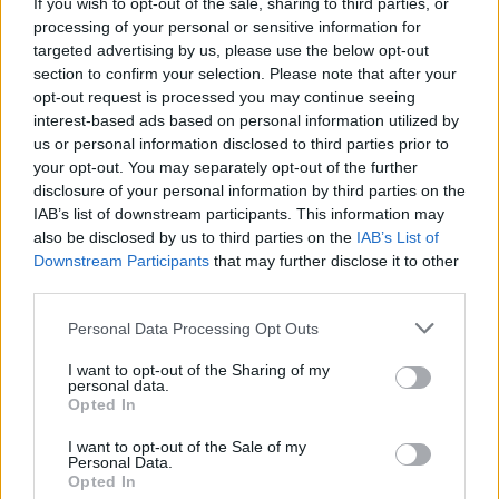
If you wish to opt-out of the sale, sharing to third parties, or
Lmagazin
•
2019. augusztus 02.
0
processing of your personal or sensitive information for
targeted advertising by us, please use the below opt-out
Alighanem új rekordot döntött a kerület fideszes
section to confirm your selection. Please note that after your
vezetése. Három év alatt háromszor adták át a
opt-out request is processed you may continue seeing
kerület egyik játszóterét.
interest-based ads based on personal information utilized by
Pestszentlőrinc ...
us or personal information disclosed to third parties prior to
your opt-out. You may separately opt-out of the further
disclosure of your personal information by third parties on the
IAB’s list of downstream participants. This information may
also be disclosed by us to third parties on the
IAB’s List of
Downstream Participants
that may further disclose it to other
third parties.
Please note that this website/app uses one or more Google
Personal Data Processing Opt Outs
services and may gather and store information including but
not limited to your visit or usage behaviour. You may click to
I want to opt-out of the Sharing of my
personal data.
grant or deny consent to Google and its third-party tags to
Opted In
use your data for below specified purposes in below Google
consent section.
I want to opt-out of the Sale of my
Personal Data.
Opted In