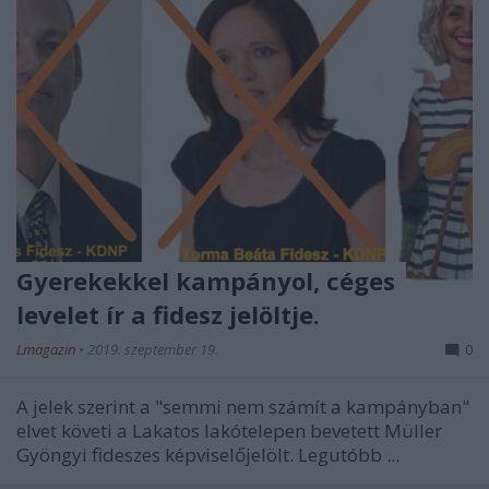
Gyerekekkel kampányol, céges
levelet ír a fidesz jelöltje.
Lmagazin
•
2019. szeptember 19.
0
A jelek szerint a
"semmi nem számít a kampányban"
elvet követi a Lakatos lakótelepen bevetett Müller
Gyöngyi fideszes képviselőjelölt. Legutóbb ...