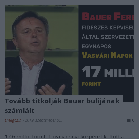
Tovább titkolják Bauer bulijának
számláit
Lmagazin
•
2019. szeptember 05.
0
17.6 millió forint. Tavaly ennyi közpénzt költött a