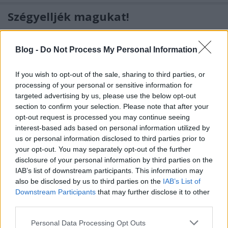
Szégyelljék magukat!
Lmagazin
•
2014. december 05.
1
Blog -
Do Not Process My Personal Information
Pestszentlőrincen 2014. október 12-én a kerület
polgárai többséget, így bizalmat szavaztak Ughy
If you wish to opt-out of the sale, sharing to third parties, or
Attila fideszes polgármesternek és a képviselői
processing of your personal or sensitive information for
helyek többségét is a jobboldal szerezte meg. Azóta
targeted advertising by us, please use the below opt-out
megalakult az önkormányzat, és kialakították a
section to confirm your selection. Please note that after your
testületi döntések…
opt-out request is processed you may continue seeing
interest-based ads based on personal information utilized by
us or personal information disclosed to third parties prior to
your opt-out. You may separately opt-out of the further
disclosure of your personal information by third parties on the
IAB’s list of downstream participants. This information may
also be disclosed by us to third parties on the
IAB’s List of
Downstream Participants
that may further disclose it to other
third parties.
Please note that this website/app uses one or more Google
Personal Data Processing Opt Outs