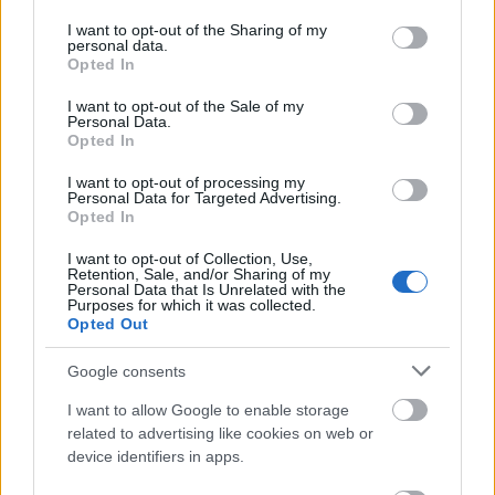
services and may gather and store information including but
not limited to your visit or usage behaviour. You may click to
I want to opt-out of the Sharing of my
personal data.
grant or deny consent to Google and its third-party tags to
Opted In
use your data for below specified purposes in below Google
consent section.
I want to opt-out of the Sale of my
Personal Data.
Ughy Attila ellopatta a neki nem
Opted In
tetsző óriásplakátot!
I want to opt-out of processing my
Personal Data for Targeted Advertising.
Lmagazin
•
2014. október 10.
0
Opted In
I want to opt-out of Collection, Use,
Ughy Attila fideszes polgármester a jelek szerint
Retention, Sale, and/or Sharing of my
Personal Data that Is Unrelated with the
nem ki nem állhatja a nyilvánosságot és a kritikát. Az
Purposes for which it was collected.
éj leple alatt sunyiban ellopatta azt az óriásplakátot,
Opted Out
amelyen törvénytelenül költött nasizásának
bizonyítékaival szembesítették a kerület…
Google consents
I want to allow Google to enable storage
related to advertising like cookies on web or
device identifiers in apps.