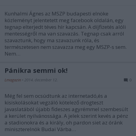
Kunhalmi Ágnes az MSZP budapesti elnöke
közleményt jelentetett meg facebook oldalán, egy
tegnap elterjedt téves hír kapcsán. A díjfizetés alóli
mentességről ma van szavazás. Tegnap csak arról
szavaztunk, hogy ma szavazunk róla, és
természetesen nem szavazza meg egy MSZP-s sem.
Nem…
Pánikra semmi ok!
Lmagazin
•
2014. december 12.
0
Még fel sem ocsúdtunk az internetadó,és a
kisiskolásokat vegzáló kötelező drogteszt
javaslatából újabb fideszes agyrémmel szembesült
a kerület nyilvánossága. A jelek szerint kevés a pénz
a stadionokra és a király, oh pardon siet az óránk
miniszterelnök Budai Várba…