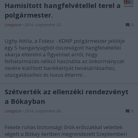
Hamisított hangfelvétellel terel a
polgármester.
Lmagazin
•
2014. szeptember 25.
0
Ughy Attila, a Fidesz - KDNP polgármester jelöltje
egy 5 hanganyagból összevágott hangfelvétellel
akarja elterelni a figyelmet arról, hogy
felhatalmazás nélkül használta az önkormányzat
nevére kiállított bankkártyát bevásárlásaihoz,
utazgatásaihoz és luxus éttermi…
Szétverték az ellenzéki rendezvényt
a Bókayban
Lmagazin
•
2014. szeptember 08.
9
Fekete ruhás biztonsági őrök erőszakkal vetettek
végett a Bókay kertben megrendezett Szeptemberi