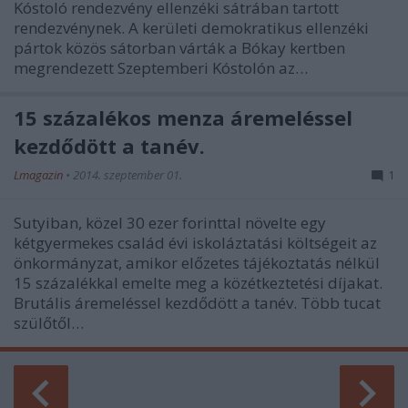
Kóstoló rendezvény ellenzéki sátrában tartott
rendezvénynek. A kerületi demokratikus ellenzéki
pártok közös sátorban várták a Bókay kertben
megrendezett Szeptemberi Kóstolón az…
15 százalékos menza áremeléssel
kezdődött a tanév.
Lmagazin
•
2014. szeptember 01.
1
Sutyiban, közel 30 ezer forinttal növelte egy
kétgyermekes család évi iskoláztatási költségeit az
önkormányzat, amikor előzetes tájékoztatás nélkül
15 százalékkal emelte meg a közétkeztetési díjakat.
Brutális áremeléssel kezdődött a tanév. Több tucat
szülőtől…