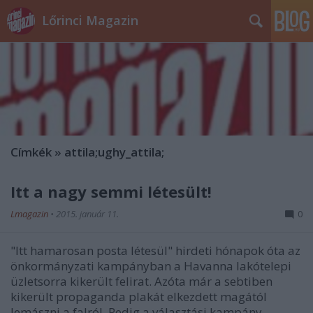
Lőrinci Magazin
Címkék
»
attila;ughy_attila;
Itt a nagy semmi létesült!
Lmagazin
•
2015. január 11.
0
"Itt hamarosan posta létesül" hirdeti hónapok óta az
önkormányzati kampányban a Havanna lakótelepi
üzletsorra kikerült felirat. Azóta már a sebtiben
kikerült propaganda plakát elkezdett magától
lemászni a falról. Pedig a választási kampány