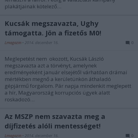
plakátjainak kötelező…
Kucsák megszavazta, Ughy
támogatta. Jön a fizetős M0!
Lmagazin
•
2014. december 16.
0
Meglepetést nem okozott, Kucsák László
megszavazta azt a törvényt, amelynek
eredményeként január elsejétől várhatóan drámai
mértékben megnő a kerületünkön áthaladó
gépjármű forgalom. Pár napja mindenkit meglepett
a hír, Magyarország korrupciós ügyek alatt
roskadozó…
Az MSZP nem szavazta meg a
díjfizetés alóli mentességet!
Lmagazin
•
2014. december 16.
0